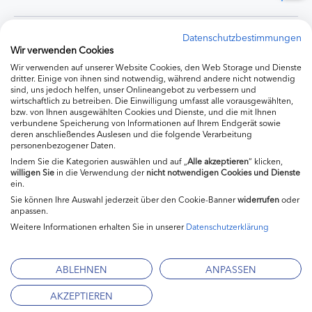
Experten
Datenschutzbestimmungen
Wir verwenden Cookies
Wir verwenden auf unserer Website Cookies, den Web Storage und Dienste
Ernährung
dritter. Einige von ihnen sind notwendig, während andere nicht notwendig
sind, uns jedoch helfen, unser Onlineangebot zu verbessern und
wirtschaftlich zu betreiben. Die Einwilligung umfasst alle vorausgewählten,
bzw. von Ihnen ausgewählten Cookies und Dienste, und die mit Ihnen
Produkte
verbundene Speicherung von Informationen auf Ihrem Endgerät sowie
deren anschließendes Auslesen und die folgende Verarbeitung
personenbezogener Daten.
Indem Sie die Kategorien auswählen und auf „
Alle akzeptieren
“ klicken,
willigen
Sie
in die Verwendung der
nicht notwendigen Cookies und Dienste
ein.
Sie können Ihre Auswahl jederzeit über den Cookie-Banner
widerrufen
oder
anpassen.
Weitere Informationen erhalten Sie in unserer
Datenschutzerklärung
Impressum
Kontakt
ABLEHNEN
ANPASSEN
Mediadaten
AKZEPTIEREN
Datenschutzerklärung