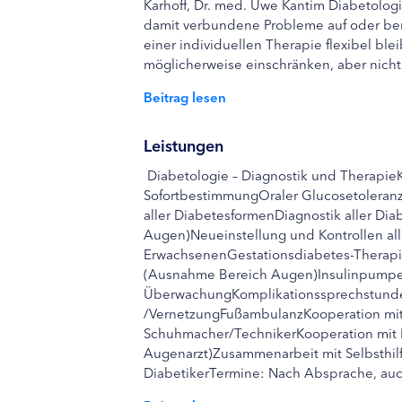
Karhoff, Dr. med. Uwe Kantim Diabetologi
damit verbundene Probleme auf oder berat
einer individuellen Therapie flexibel 
möglicherweise einschränken, aber nicht
Beitrag lesen
Leistungen
Diabetologie – Diagnostik und Therapi
SofortbestimmungOraler Glucosetoleranz
aller DiabetesformenDiagnostik aller D
Augen)Neueinstellung und Kontrollen al
ErwachsenenGestationsdiabetes-Therapie
(Ausnahme Bereich Augen)Insulinpumpe
ÜberwachungKomplikationssprechstunde
/VernetzungFußambulanzKooperation mi
Schuhmacher/TechnikerKooperation mit N
Augenarzt)Zusammenarbeit mit Selbsthil
DiabetikerTermine: Nach Absprache, auc