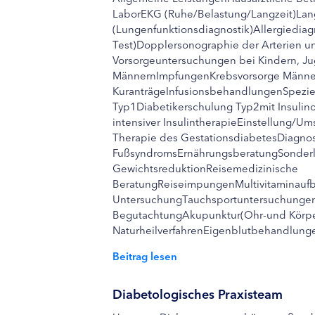
LaborEKG (Ruhe/Belastung/Langzeit)Lan
(Lungenfunktionsdiagnostik)Allergiediagn
Test)Dopplersonographie der Arterien 
Vorsorgeuntersuchungen bei Kindern, Ju
MännernImpfungenKrebsvorsorge Männer
KuranträgeInfusionsbehandlungenSpezie
Typ1Diabetikerschulung Typ2mit Insulin
intensiver InsulintherapieEinstellung/Um
Therapie des GestationsdiabetesDiagnos
FußsyndromsErnährungsberatungSonderl
GewichtsreduktionReisemedizinische
BeratungReiseimpungenMultivitaminauf
UntersuchungTauchsportuntersuchungen
BegutachtungAkupunktur(Ohr-und Körpe
NaturheilverfahrenEigenblutbehandlunge
Beitrag lesen
Diabetologisches Praxisteam