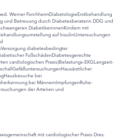
 med. Werner ForchheimDiabetologieErstbehandlung
ung und Betreuung durch Diabetesberaterin DDG und
schwangeren DiabetikerinnenKindern mit
Behandlungsumstellung auf InsulinUntersuchungen
nd
sVersorgung diabetesbedingter
iabetischer FußschädenDiabetesgerechte
rten cardiologischen Praxis)Belastungs-EKGLangzeit-
schallGefäßuntersuchungenHausärztlicher
ungHausbesuche bei
rüherkennung bei MännernImpfungenRuhe-
rsuchungen der Arterien und
xisgemeinschaft mit cardiologischer Praxis Dres.