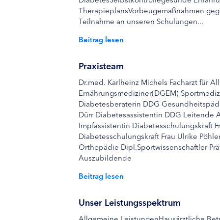
TherapieplansVorbeugemaßnahmen gege
Teilnahme an unseren Schulungen...
Beitrag lesen
Praxisteam
Dr.med. Karlheinz Michels Facharzt für 
Ernährungsmediziner(DGEM) Sportmedizin
Diabetesberaterin DDG Gesundheitspädago
Dürr Diabetesassistentin DDG Leitende Arz
Impfassistentin Diabetesschulungskraft F
Diabetesschulungskraft Frau Ulrike Pöhl
Orthopädie Dipl.Sportwissenschaftler Prä
Auszubildende
Beitrag lesen
Unser Leistungsspektrum
Allgemeine LeistungenHausärztliche Be