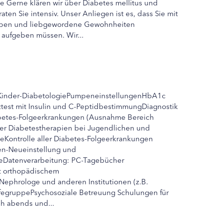
e Gerne klären wir über Diabetes mellitus und
en Sie intensiv. Unser Anliegen ist es, dass Sie mit
bleiben und liebgewordene Gewohnheiten
 aufgeben müssen. Wir...
eKinder-DiabetologiePumpeneinstellungenHbA1c
test mit Insulin und C-PeptidbestimmungDiagnostik
iabetes-Folgeerkrankungen (Ausnahme Bereich
ler Diabetestherapien bei Jugendlichen und
Kontrolle aller Diabetes-Folgeerkrankungen
n-Neueinstellung und
Datenverarbeitung: PC-Tagebücher
t orthopädischem
ephrologe und anderen Institutionen (z.B.
fegruppePsychosoziale Betreuung Schulungen für
h abends und...