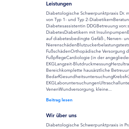
Leistungen
Diabetologische Schwerpunktpraxis Dr.
von Typ 1- und Typ 2-DiabetikernBerat
Diabetesassistentin DDGBetreuung von:
DiabetesDiabetikern mit Insulinpumpen
auf diabetesbedingte Gefäß-, Nerven- u
NierenschädenBlutzuckerbelastungstest
FußschädenOrthopädische Versorgung d
FußpflegeCardiologie (in der angegliede
EKGLangzeit-BlutdruckmessungHerzultra
Bereichkomplette hausärztliche Betreu
BedarfGesundheitsuntersuchungKrebsf
EKGLaboruntersuchungenUltraschallunte
VenenWundversorgung, kleine...
Beitrag lesen
Wir über uns
Diabetologische Schwerpunktpraxis in Pra