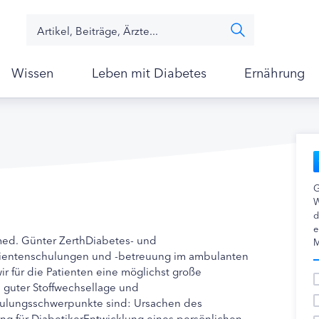
Wissen
Leben mit Diabetes
Ernährung
G
W
d
e
med. Günter ZerthDiabetes- und
M
tientenschulungen und -betreuung im ambulanten
r für die Patienten eine möglichst große
i guter Stoffwechsellage und
hulungsschwerpunkte sind: Ursachen des
ng für DiabetikerEntwicklung eines persönlichen