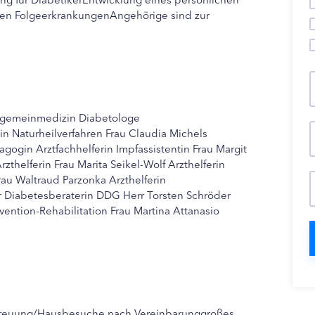
n FolgeerkrankungenAngehörige sind zur
Allgemeinmedizin Diabetologe
 Naturheilverfahren Frau Claudia Michels
gin Arztfachhelferin Impfassistentin Frau Margit
thelferin Frau Marita Seikel-Wolf Arzthelferin
rau Waltraud Parzonka Arzthelferin
er Diabetesberaterin DDG Herr Torsten Schröder
vention-Rehabilitation Frau Martina Attanasio
treuung/Hausbesuche nach Vereinbarunggroßes