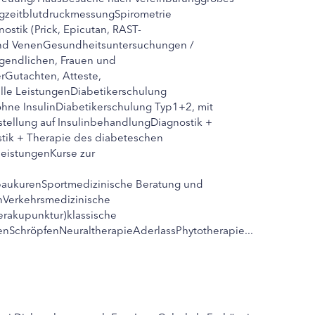
gzeitblutdruckmessungSpirometrie
ostik (Prick, Epicutan, RAST-
und VenenGesundheitsuntersuchungen /
gendlichen, Frauen und
Gutachten, Atteste,
lle LeistungenDiabetikerschulung
ohne InsulinDiabetikerschulung Typ1+2, mit
stellung auf InsulinbehandlungDiagnostik +
tik + Therapie des diabeteschen
eistungenKurse zur
baukurenSportmedizinische Beratung und
Verkehrsmedizinische
rakupunktur)klassische
nSchröpfenNeuraltherapieAderlassPhytotherapie...