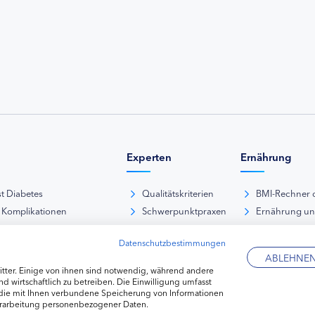
Experten
Ernährung
st Diabetes
Qualitätskriterien
BMI-Rechner 
 Komplikationen
Schwerpunktpraxen
Ernährung u
iabetische Fußsyndrom
Hausarztpraxen
Rezeptdatenb
Datenschutzbestimmungen
es und Sexualität
Kliniken
Lebensmittel
ABLEHNE
pie Typ-1-Diabetes
Apotheken
tter. Einige von ihnen sind notwendig, während andere
pie Typ-2-Diabetes
Diabetes-Fachhändler
d wirtschaftlich zu betreiben. Die Einwilligung umfasst
 die mit Ihnen verbundene Speicherung von Informationen
re hormonelle Erkrankungen
erarbeitung personenbezogener Daten.