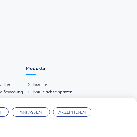
Produkte
online
Insuline
nd Bewegung
Insulin richtig spritzen
ank
kunde
N
ANPASSEN
AKZEPTIEREN