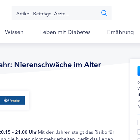
Wissen
Leben mit Diabetes
Ernährung
fahr: Nierenschwäche im Alter
G
W
d
e
M
20.15 – 21.00 Uhr
Mit den Jahren steigt das Risiko für
nn die Nieren nicht mehr arbeiten, gerät das Leben