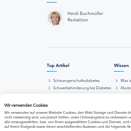
Heidi Buchmüller
Redaktion
Top Artikel
Wissen
Schwangerschaftsdiabetes
Was i
Schwerbehinderung bei Diabetes
Akute
BE-Rechner online
Das d
Übersicht Insulinpräparate
Diabet
Wir verwenden Cookies
Diabetes-Nachrichten
Thera
Wir verwenden auf unserer Website Cookies, den Web Storage und Dienste dri
Thera
nicht notwendig sind, uns jedoch helfen, unser Onlineangebot zu verbessern un
alle vorausgewählten, bzw. von Ihnen ausgewählten Cookies und Dienste, und
Weite
auf Ihrem Endgerät sowie deren anschließendes Auslesen und die folgende V