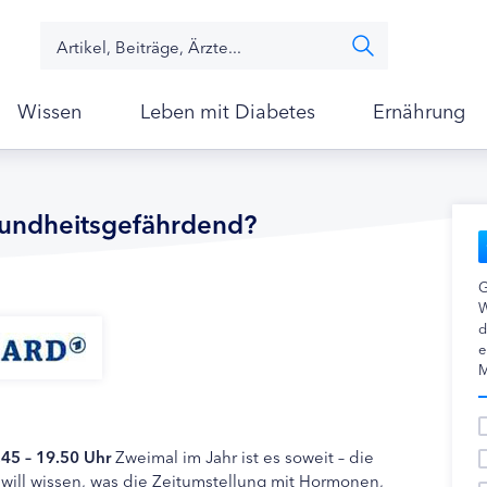
Wissen
Leben mit Diabetes
Ernährung
esundheitsgefährdend?
G
W
d
e
M
45 – 19.50 Uhr
Zweimal im Jahr ist es soweit – die
will wissen, was die Zeitumstellung mit Hormonen,