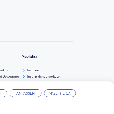
Produkte
online
Insuline
nd Bewegung
Insulin richtig spritzen
ank
kunde
N
ANPASSEN
AKZEPTIEREN