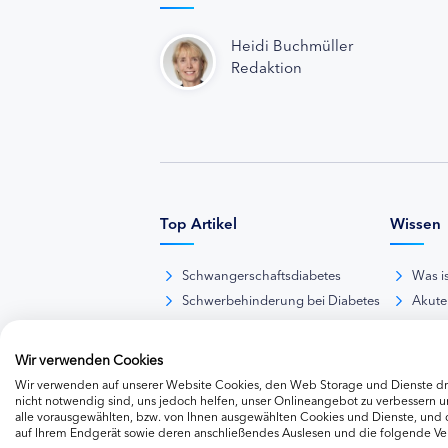
Heidi Buchmüller
Redaktion
Top Artikel
Wissen
Schwangerschaftsdiabetes
Was i
Schwerbehinderung bei Diabetes
Akute
BE-Rechner online
Das d
Übersicht Insulinpräparate
Diabet
Wir verwenden Cookies
Diabetes-Nachrichten
Thera
Wir verwenden auf unserer Website Cookies, den Web Storage und Dienste dri
Thera
nicht notwendig sind, uns jedoch helfen, unser Onlineangebot zu verbessern un
alle vorausgewählten, bzw. von Ihnen ausgewählten Cookies und Dienste, und
Weite
auf Ihrem Endgerät sowie deren anschließendes Auslesen und die folgende V