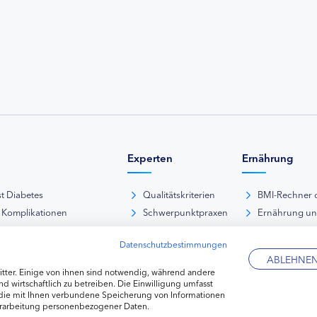
Experten
Ernährung
st Diabetes
Qualitätskriterien
BMI-Rechner 
 Komplikationen
Schwerpunktpraxen
Ernährung u
iabetische Fußsyndrom
Hausarztpraxen
Rezeptdatenb
Datenschutzbestimmungen
es und Sexualität
Kliniken
Lebensmittel
ABLEHNE
pie Typ-1-Diabetes
Apotheken
tter. Einige von ihnen sind notwendig, während andere
pie Typ-2-Diabetes
Diabetes-Fachhändler
d wirtschaftlich zu betreiben. Die Einwilligung umfasst
 die mit Ihnen verbundene Speicherung von Informationen
re hormonelle Erkrankungen
erarbeitung personenbezogener Daten.