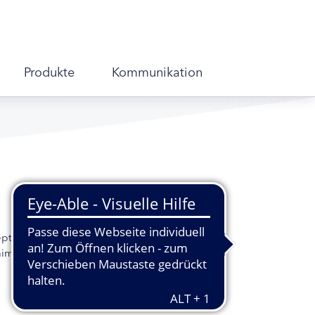
Produkte
Kommunikation
September 2018 finden deutschlandweit
imoto-Thyreoiditis – eine häufige