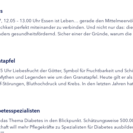
s
7, 12.05 – 13.00 Uhr Essen ist Leben… gerade den Mittelmeerv
hkeit perfekt miteinander zu verbinden. Und nicht nur das: die
ders gesundheitsfördernd. Sicher einer der Gründe, warum die In
atapfel
.55 Uhr Liebesfrucht der Götter, Symbol für Fruchtbarkeit und S
e Mythen und Legenden wie um den Granatapfel. Heute gilt er a
uf-Störungen, Bluthochdruck und Krebs. In den letzten Jahren hat
etesspezialisten
h das Thema Diabetes in den Blickpunkt. Schätzungsweise 500.
haft will mehr Pflegekräfte zu Spezialisten für Diabetes ausbil