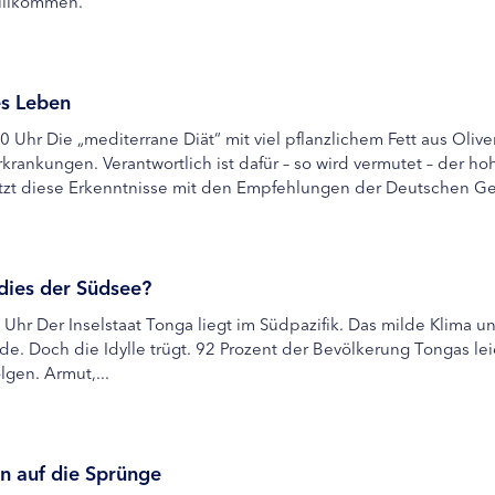
illkommen.
es Leben
0 Uhr Die „mediterrane Diät“ mit viel pflanzlichem Fett aus Oli
Erkrankungen. Verantwortlich ist dafür – so wird vermutet – der
 jetzt diese Erkenntnisse mit den Empfehlungen der Deutschen Ges
dies der Südsee?
5 Uhr Der Inselstaat Tonga liegt im Südpazifik. Das milde Klima
de. Doch die Idylle trügt. 92 Prozent der Bevölkerung Tongas le
lgen. Armut,...
n auf die Sprünge