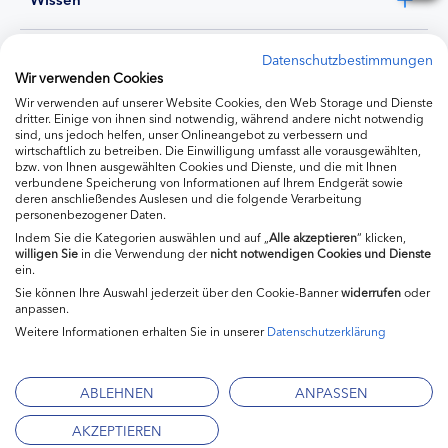
Experten
Datenschutzbestimmungen
Wir verwenden Cookies
Wir verwenden auf unserer Website Cookies, den Web Storage und Dienste
Ernährung
dritter. Einige von ihnen sind notwendig, während andere nicht notwendig
sind, uns jedoch helfen, unser Onlineangebot zu verbessern und
wirtschaftlich zu betreiben. Die Einwilligung umfasst alle vorausgewählten,
bzw. von Ihnen ausgewählten Cookies und Dienste, und die mit Ihnen
Produkte
verbundene Speicherung von Informationen auf Ihrem Endgerät sowie
deren anschließendes Auslesen und die folgende Verarbeitung
personenbezogener Daten.
Indem Sie die Kategorien auswählen und auf „
Alle akzeptieren
“ klicken,
willigen
Sie
in die Verwendung der
nicht notwendigen Cookies und Dienste
ein.
Sie können Ihre Auswahl jederzeit über den Cookie-Banner
widerrufen
oder
anpassen.
Weitere Informationen erhalten Sie in unserer
Datenschutzerklärung
Impressum
Kontakt
ABLEHNEN
ANPASSEN
Mediadaten
AKZEPTIEREN
Datenschutzerklärung