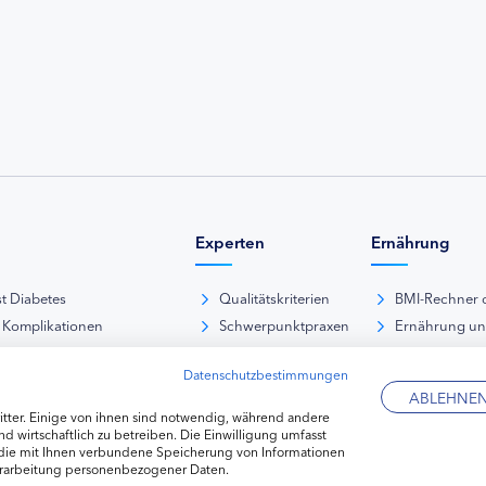
Experten
Ernährung
st Diabetes
Qualitätskriterien
BMI-Rechner 
 Komplikationen
Schwerpunktpraxen
Ernährung u
iabetische Fußsyndrom
Hausarztpraxen
Rezeptdatenb
Datenschutzbestimmungen
es und Sexualität
Kliniken
Lebensmittel
ABLEHNE
pie Typ-1-Diabetes
Apotheken
tter. Einige von ihnen sind notwendig, während andere
pie Typ-2-Diabetes
Diabetes-Fachhändler
d wirtschaftlich zu betreiben. Die Einwilligung umfasst
 die mit Ihnen verbundene Speicherung von Informationen
re hormonelle Erkrankungen
erarbeitung personenbezogener Daten.