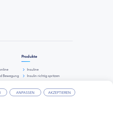
Produkte
online
Insuline
nd Bewegung
Insulin richtig spritzen
ank
kunde
N
ANPASSEN
AKZEPTIEREN