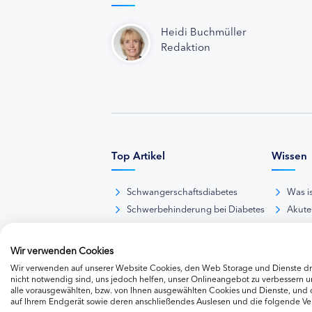
Heidi Buchmüller
Redaktion
Top Artikel
Wissen
Schwangerschaftsdiabetes
Was i
Schwerbehinderung bei Diabetes
Akute
BE-Rechner online
Das d
Übersicht Insulinpräparate
Diabet
Wir verwenden Cookies
Diabetes-Nachrichten
Thera
Wir verwenden auf unserer Website Cookies, den Web Storage und Dienste dri
Thera
nicht notwendig sind, uns jedoch helfen, unser Onlineangebot zu verbessern un
alle vorausgewählten, bzw. von Ihnen ausgewählten Cookies und Dienste, und
Weite
auf Ihrem Endgerät sowie deren anschließendes Auslesen und die folgende V