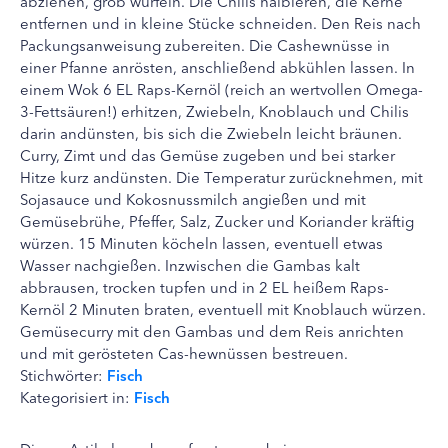
abziehen, grob würfeln. Die Chilis halbieren, die Kerne
entfernen und in kleine Stücke schneiden. Den Reis nach
Packungsanweisung zubereiten. Die Cashewnüsse in
einer Pfanne anrösten, anschließend abkühlen lassen. In
einem Wok 6 EL Raps-Kernöl (reich an wertvollen Omega-
3-Fettsäuren!) erhitzen, Zwiebeln, Knoblauch und Chilis
darin andünsten, bis sich die Zwiebeln leicht bräunen.
Curry, Zimt und das Gemüse zugeben und bei starker
Hitze kurz andünsten. Die Temperatur zurücknehmen, mit
Sojasauce und Kokosnussmilch angießen und mit
Gemüsebrühe, Pfeffer, Salz, Zucker und Koriander kräftig
würzen. 15 Minuten köcheln lassen, eventuell etwas
Wasser nachgießen. Inzwischen die Gambas kalt
abbrausen, trocken tupfen und in 2 EL heißem Raps-
Kernöl 2 Minuten braten, eventuell mit Knoblauch würzen.
Gemüsecurry mit den Gambas und dem Reis anrichten
und mit gerösteten Cas-hewnüssen bestreuen.
Stichwörter:
Fisch
Kategorisiert in:
Fisch