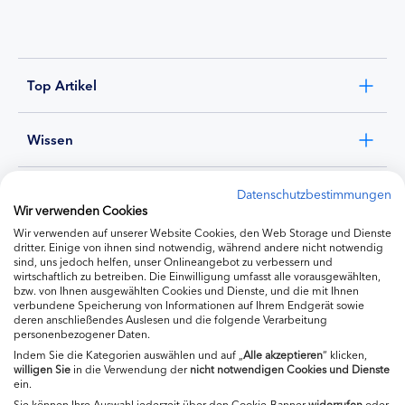
Top Artikel
Wissen
Experten
Datenschutzbestimmungen
Wir verwenden Cookies
Wir verwenden auf unserer Website Cookies, den Web Storage und Dienste
Ernährung
dritter. Einige von ihnen sind notwendig, während andere nicht notwendig
sind, uns jedoch helfen, unser Onlineangebot zu verbessern und
wirtschaftlich zu betreiben. Die Einwilligung umfasst alle vorausgewählten,
bzw. von Ihnen ausgewählten Cookies und Dienste, und die mit Ihnen
Produkte
verbundene Speicherung von Informationen auf Ihrem Endgerät sowie
deren anschließendes Auslesen und die folgende Verarbeitung
personenbezogener Daten.
Indem Sie die Kategorien auswählen und auf „
Alle akzeptieren
“ klicken,
willigen
Sie
in die Verwendung der
nicht notwendigen Cookies und Dienste
ein.
Sie können Ihre Auswahl jederzeit über den Cookie-Banner
widerrufen
oder