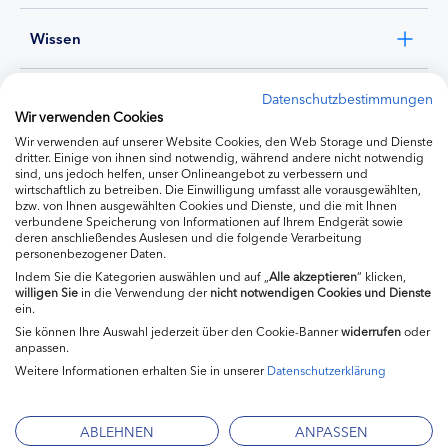
Wissen
Experten
Datenschutzbestimmungen
Wir verwenden Cookies
Wir verwenden auf unserer Website Cookies, den Web Storage und Dienste
Ernährung
dritter. Einige von ihnen sind notwendig, während andere nicht notwendig
sind, uns jedoch helfen, unser Onlineangebot zu verbessern und
wirtschaftlich zu betreiben. Die Einwilligung umfasst alle vorausgewählten,
bzw. von Ihnen ausgewählten Cookies und Dienste, und die mit Ihnen
Produkte
verbundene Speicherung von Informationen auf Ihrem Endgerät sowie
deren anschließendes Auslesen und die folgende Verarbeitung
personenbezogener Daten.
Indem Sie die Kategorien auswählen und auf „
Alle akzeptieren
“ klicken,
willigen
Sie
in die Verwendung der
nicht notwendigen Cookies und Dienste
ein.
Sie können Ihre Auswahl jederzeit über den Cookie-Banner
widerrufen
oder
anpassen.
Weitere Informationen erhalten Sie in unserer
Datenschutzerklärung
Impressum
Kontakt
ABLEHNEN
ANPASSEN
Mediadaten