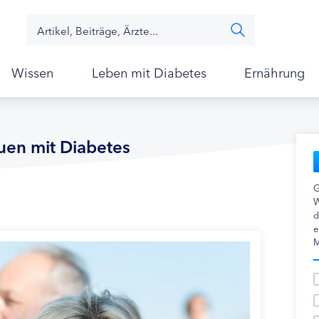
Wissen
Leben mit Diabetes
Ernährung
uen mit Diabetes
G
W
d
e
M