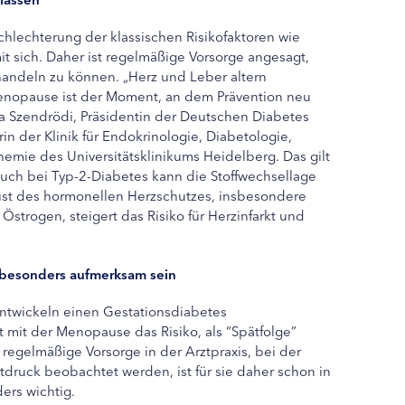
chlechterung der klassischen Risikofaktoren wie
t sich. Daher ist regelmäßige Vorsorge angesagt,
handeln zu können. „Herz und Leber altern
enopause ist der Moment, an dem Prävention neu
lia Szendrödi, Präsidentin der Deutschen Diabetes
in der Klinik für Endokrinologie, Diabetologie,
emie des Universitätsklinikums Heidelberg. Das gilt
 auch bei Typ-2-Diabetes kann die Stoffwechsellage
rlust des hormonellen Herzschutzes, insbesondere
trogen, steigert das Risiko für Herzinfarkt und
 besonders aufmerksam sein
entwickeln einen Gestationsdiabetes
t mit der Menopause das Risiko, als “Spätfolge”
egelmäßige Vorsorge in der Arztpraxis, bei der
utdruck beobachtet werden, ist für sie daher schon in
rs wichtig.