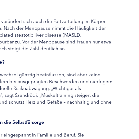
erändert sich auch die Fettverteilung im Körper –
gen. Nach der Menopause nimmt die Häufigkeit der
iated steatotic liver disease (MASLD,
spürbar zu. Vor der Menopause sind Frauen nur etwa
ch steigt die Zahl deutlich an.
le?
echsel günstig beeinflussen, sind aber keine
 allem bei ausgeprägten Beschwerden und niedrigem
iduelle Risikoabwägung. „Wichtiger als
 sagt Szendrödi. „Muskeltraining steigert die
 und schützt Herz und Gefäße – nachhaltig und ohne
n die Selbstfürsorge
 eingespannt in Familie und Beruf. Sie