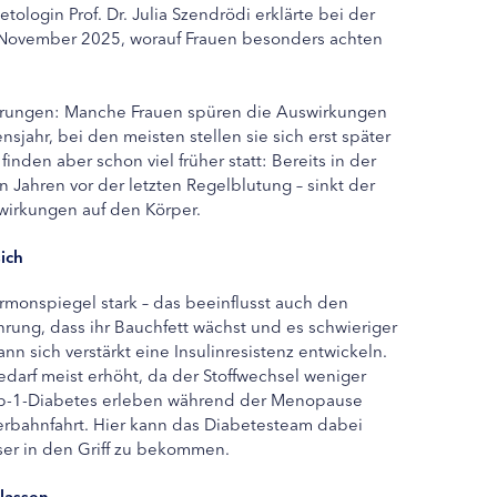
ologin Prof. Dr. Julia Szendrödi erklärte bei der
November 2025, worauf Frauen besonders achten
törungen: Manche Frauen spüren die Auswirkungen
jahr, bei den meisten stellen sie sich erst später
inden aber schon viel früher statt: Bereits in der
Jahren vor der letzten Regelblutung – sinkt der
swirkungen auf den Körper.
ich
monspiegel stark – das beeinflusst auch den
hrung, dass ihr Bauchfett wächst und es schwieriger
ann sich verstärkt eine Insulinresistenz entwickeln.
darf meist erhöht, da der Stoffwechsel weniger
t Typ-1-Diabetes erleben während der Menopause
hterbahnfahrt. Hier kann das Diabetesteam dabei
ser in den Griff zu bekommen.
lassen