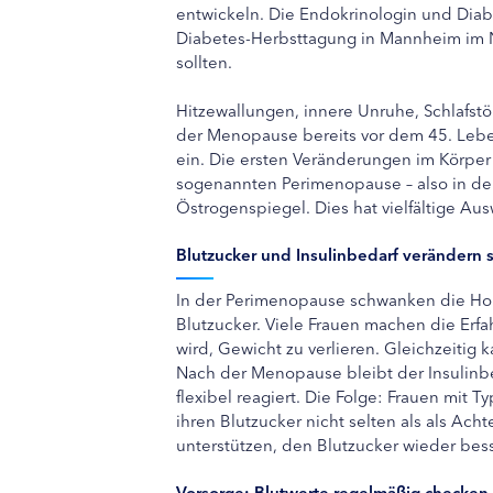
entwickeln. Die Endokrinologin und Diabet
Diabetes-Herbsttagung in Mannheim im 
sollten.
Hitzewallungen, innere Unruhe, Schlafs
der Menopause bereits vor dem 45. Lebens
ein. Die ersten Veränderungen im Körper f
sogenannten Perimenopause – also in den 
Östrogenspiegel. Dies hat vielfältige Au
Blutzucker und Insulinbedarf verändern s
In der Perimenopause schwanken die Hor
Blutzucker. Viele Frauen machen die Erfa
wird, Gewicht zu verlieren. Gleichzeitig k
Nach der Menopause bleibt der Insulinbe
flexibel reagiert. Die Folge: Frauen mi
ihren Blutzucker nicht selten als als Ac
unterstützen, den Blutzucker wieder bes
Vorsorge: Blutwerte regelmäßig checken 