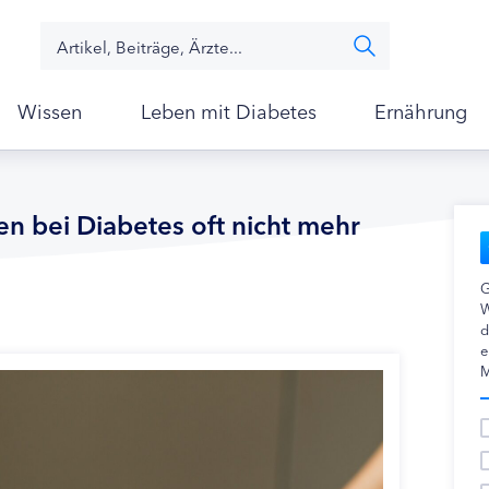
Wissen
Leben mit Diabetes
Ernährung
n bei Diabetes oft nicht mehr
G
W
d
e
M