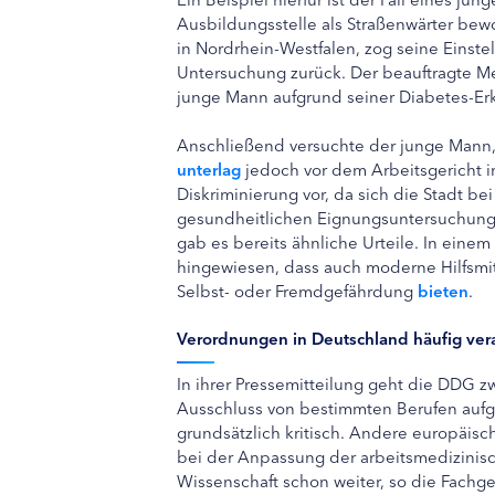
Ausbildungsstelle als Straßenwärter be
in Nordrhein-Westfalen, zog seine Einste
Untersuchung zurück. Der beauftragte M
junge Mann aufgrund seiner Diabetes-Erk
Anschließend versuchte der junge Mann, 
unterlag
jedoch vor dem Arbeitsgericht in 
Diskriminierung vor, da sich die Stadt be
gesundheitlichen Eignungsuntersuchung s
gab es bereits ähnliche Urteile. In einem 
hingewiesen, dass auch moderne Hilfsmitt
Selbst- oder Fremdgefährdung
bieten
.
Verordnungen in Deutschland häufig vera
In ihrer Pressemitteilung geht die DDG zwa
Ausschluss von bestimmten Berufen aufg
grundsätzlich kritisch. Andere europäis
bei der Anpassung der arbeitsmedizinisc
Wissenschaft schon weiter, so die Fachge