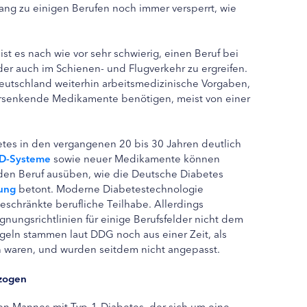
gang zu einigen Berufen noch immer versperrt, wie
st es nach wie vor sehr schwierig, einen Beruf bei
der auch im Schienen- und Flugverkehr zu ergreifen.
Deutschland weiterhin arbeitsmedizinische Vorgaben,
kersenkende Medikamente benötigen, meist von einer
tes in den vergangenen 20 bis 30 Jahren deutlich
D-Systeme
sowie neuer Medikamente können
den Beruf ausüben, wie die Deutsche Diabetes
lung
betont. Moderne Diabetestechnologie
schränkte berufliche Teilhabe. Allerdings
nungsrichtlinien für einige Berufsfelder nicht dem
geln stammen laut DDG noch aus einer Zeit, als
 waren, und wurden seitdem nicht angepasst.
ezogen
ungen Mannes mit Typ-1-Diabetes, der sich um eine