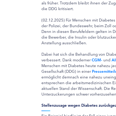
als früher. Trotzdem bleibt ihnen der Zu
die DDG kritisiert.
(02.12.2025) Für Menschen mit Diabetes i
der Polizei, der Bundeswehr, beim Zoll o
Denn in diesen Berufsfeldern gelten in 
die Bewerber, die Insulin oder blutzuc
Anstellung ausschließen.
Dabei hat sich die Behandlung von Diabe
verbessert. Dank moderner
CGM-
und
AI
Menschen mit Diabetes heute nahezu je
Gesellschaft (DDG) in einer
Pressemittei
ermöglicht demnach eine nahezu uneinge
entsprechen die arbeitsmedizinischen Eig
aktuellen Stand der Wissenschaft. Die Re
Unterzuckerungen schwer vorherzusehen
Stellenzusage wegen Diabetes zurückg
Ein Beispiel hierfür ist der Fall eines j