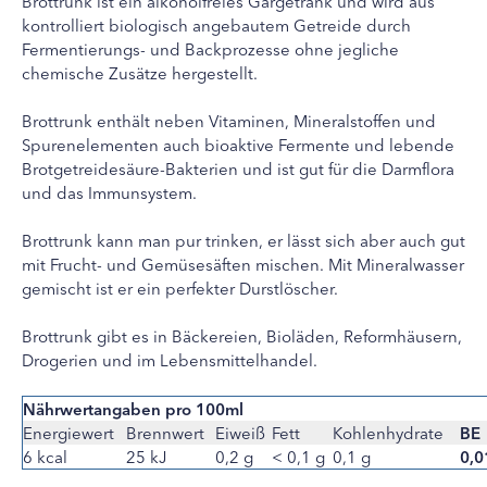
Brottrunk ist ein alkoholfreies Gärgetränk und wird aus
kontrolliert biologisch angebautem Getreide durch
Fermentierungs- und Backprozesse ohne jegliche
chemische Zusätze hergestellt.
Brottrunk enthält neben Vitaminen, Mineralstoffen und
Spurenelementen auch bioaktive Fermente und lebende
Brotgetreidesäure-Bakterien und ist gut für die Darmflora
und das Immunsystem.
Brottrunk kann man pur trinken, er lässt sich aber auch gut
mit Frucht- und Gemüsesäften mischen. Mit Mineralwasser
gemischt ist er ein perfekter Durstlöscher.
Brottrunk gibt es in Bäckereien, Bioläden, Reformhäusern,
Drogerien und im Lebensmittelhandel.
Nährwertangaben pro 100ml
Energiewert
Brennwert
Eiweiß
Fett
Kohlenhydrate
BE
6 kcal
25 kJ
0,2 g
< 0,1 g
0,1 g
0,0