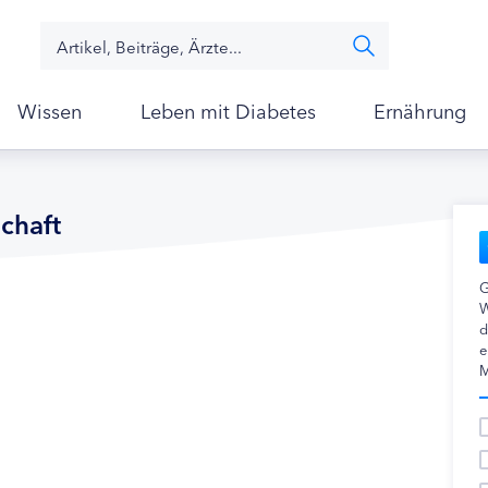
Wissen
Leben mit Diabetes
Ernährung
chaft
G
W
d
e
M