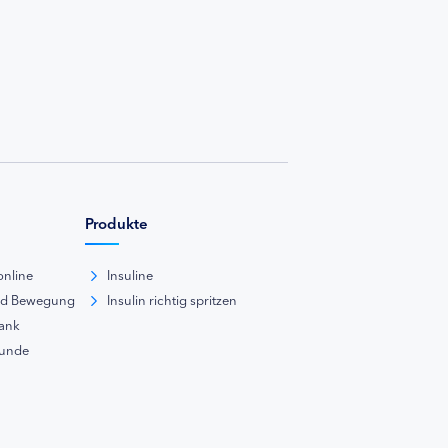
Produkte
online
Insuline
nd Bewegung
Insulin richtig spritzen
ank
kunde