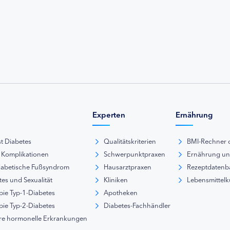
Experten
Ernährung
st Diabetes
Qualitätskriterien
BMI-Rechner 
 Komplikationen
Schwerpunktpraxen
Ernährung u
iabetische Fußsyndrom
Hausarztpraxen
Rezeptdatenb
es und Sexualität
Kliniken
Lebensmittel
pie Typ-1-Diabetes
Apotheken
pie Typ-2-Diabetes
Diabetes-Fachhändler
re hormonelle Erkrankungen