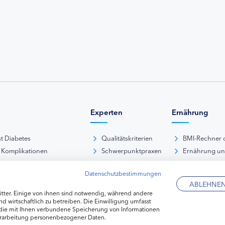
Experten
Ernährung
st Diabetes
Qualitätskriterien
BMI-Rechner 
 Komplikationen
Schwerpunktpraxen
Ernährung u
iabetische Fußsyndrom
Hausarztpraxen
Rezeptdatenb
Datenschutzbestimmungen
es und Sexualität
Kliniken
Lebensmittel
ABLEHNE
pie Typ-1-Diabetes
Apotheken
tter. Einige von ihnen sind notwendig, während andere
pie Typ-2-Diabetes
Diabetes-Fachhändler
d wirtschaftlich zu betreiben. Die Einwilligung umfasst
 die mit Ihnen verbundene Speicherung von Informationen
re hormonelle Erkrankungen
erarbeitung personenbezogener Daten.