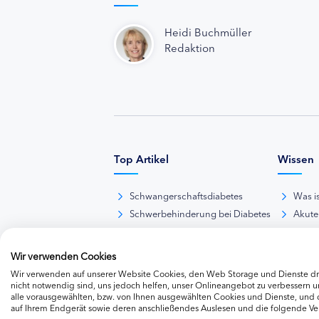
Heidi Buchmüller
Redaktion
Top Artikel
Wissen
Schwangerschaftsdiabetes
Was i
Schwerbehinderung bei Diabetes
Akute
BE-Rechner online
Das d
Übersicht Insulinpräparate
Diabet
Wir verwenden Cookies
Diabetes-Nachrichten
Thera
Wir verwenden auf unserer Website Cookies, den Web Storage und Dienste dri
Thera
nicht notwendig sind, uns jedoch helfen, unser Onlineangebot zu verbessern un
alle vorausgewählten, bzw. von Ihnen ausgewählten Cookies und Dienste, und
Weite
auf Ihrem Endgerät sowie deren anschließendes Auslesen und die folgende V