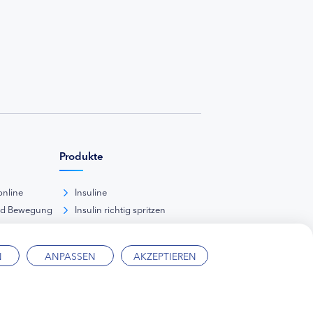
Produkte
online
Insuline
nd Bewegung
Insulin richtig spritzen
ank
kunde
N
ANPASSEN
AKZEPTIEREN