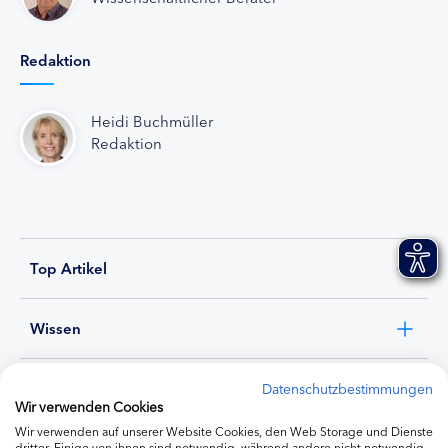
Redaktion
Heidi Buchmüller
Redaktion
Top Artikel
Wissen
Experten
Datenschutzbestimmungen
Wir verwenden Cookies
Wir verwenden auf unserer Website Cookies, den Web Storage und Dienste
Ernährung
dritter. Einige von ihnen sind notwendig, während andere nicht notwendig