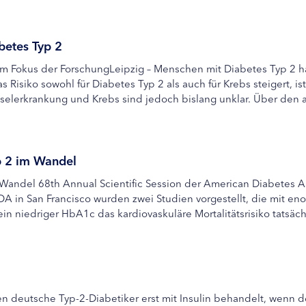
betes Typ 2
m Fokus der ForschungLeipzig – Menschen mit Diabetes Typ 2 ha
 Risiko sowohl für Diabetes Typ 2 als auch für Krebs steigert, i
erkrankung und Krebs sind jedoch bislang unklar. Über den ak
p 2 im Wandel
Wandel 68th Annual Scientific Session der American Diabetes As
DA in San Francisco wurden zwei Studien vorgestellt, die mit 
in niedriger HbA1c das kardiovaskuläre Mortalitätsrisiko tatsächli
en deutsche Typ-2-Diabetiker erst mit Insulin behandelt, wenn 