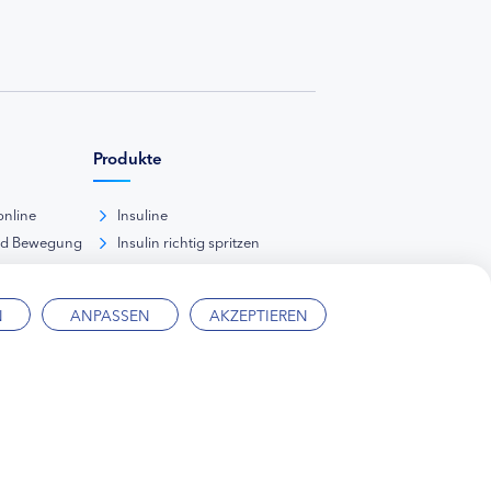
Produkte
online
Insuline
nd Bewegung
Insulin richtig spritzen
ank
kunde
N
ANPASSEN
AKZEPTIEREN
ärung
Mediadaten
Kontakt
Impressum