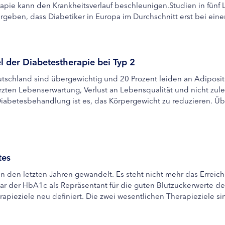
rapie kann den Krankheitsverlauf beschleunigen.Studien in fünf L
ergeben, dass Diabetiker in Europa im Durchschnitt erst bei ei
l der Diabetestherapie bei Typ 2
tschland sind übergewichtig und 20 Prozent leiden an Adipositas.
ürzten Lebenserwartung, Verlust an Lebensqualität und nicht zule
 Diabetesbehandlung ist es, das Körpergewicht zu reduzieren. Üb
tes
in den letzten Jahren gewandelt. Es steht nicht mehr das Erreic
war der HbA1c als Repräsentant für die guten Blutzuckerwerte de
rapieziele neu definiert. Die zwei wesentlichen Therapieziele si