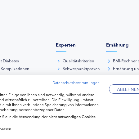
Experten
Ernährung
st Diabetes
Qualitätskriterien
BMI-Rechner 
 Komplikationen
Schwerpunktpraxen
Ernährung u
iabetische Fußsyndrom
Hausarztpraxen
Rezeptdatenb
Datenschutzbestimmungen
es und Sexualität
Kliniken
Lebensmittel
ABLEHNE
pie Typ-1-Diabetes
Apotheken
tter. Einige von ihnen sind notwendig, während andere
pie Typ-2-Diabetes
Diabetes-Fachhändler
d wirtschaftlich zu betreiben. Die Einwilligung umfasst
 die mit Ihnen verbundene Speicherung von Informationen
re hormonelle Erkrankungen
erarbeitung personenbezogener Daten.
n
Sie
in die Verwendung der
nicht notwendigen Cookies
passen.
Datenschutzerkl