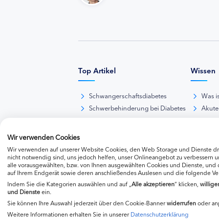
Top Artikel
Wissen
Schwangerschaftsdiabetes
Was i
Schwerbehinderung bei Diabetes
Akute
BE-Rechner online
Das d
Übersicht Insulinpräparate
Diabet
Wir verwenden Cookies
Diabetes-Nachrichten
Thera
Wir verwenden auf unserer Website Cookies, den Web Storage und Dienste dri
Thera
nicht notwendig sind, uns jedoch helfen, unser Onlineangebot zu verbessern un
alle vorausgewählten, bzw. von Ihnen ausgewählten Cookies und Dienste, und
Weite
auf Ihrem Endgerät sowie deren anschließendes Auslesen und die folgende V
Indem Sie die Kategorien auswählen und auf „
Alle akzeptieren
“ klicken,
willige
und Dienste
ein.
Sie können Ihre Auswahl jederzeit über den Cookie-Banner
widerrufen
oder an
Weitere Informationen erhalten Sie in unserer
Datenschutzerklärung