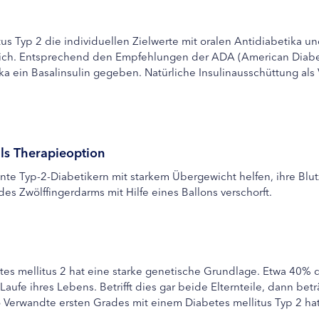
us Typ 2 die individuellen Zielwerte mit oralen Antidiabetika 
derlich. Entsprechend den Empfehlungen der ADA (American Diabet
 ein Basalinsulin gegeben. Natürliche Insulinausschüttung als Vo
ls Therapieoption
te Typ-2-Diabetikern mit starkem Übergewicht helfen, ihre Blutz
s Zwölffingerdarms mit Hilfe eines Ballons verschorft.
etes mellitus 2 hat eine starke genetische Grundlage. Etwa 40%
aufe ihres Lebens. Betrifft dies gar beide Elternteile, dann bet
erwandte ersten Grades mit einem Diabetes mellitus Typ 2 hat,