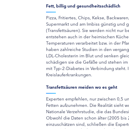
Fett, billig und gesundheitsschädlich
Pizza, Fritiertes, Chips, Kekse, Backwar
Supermarkt und am Imbiss günstig und ge
(Transfettsäuren). Sie werden nicht nur b
entstehen auch in der heimischen Küche
Temperaturen verarbeitet bzw. in der Pfan
haben zahlreiche Studien in den vergang
LDL-Cholesterin im Blut und senken glei
schädigen sie die Gefäße und stehen im V
mit Typ-2-Diabetes in Verbindung steht. 
Kreislauferkrankungen.
Transfettsäuren meiden wo es geht
Experten empfehlen, nur zwischen 0,5 u
Fetten aufzunehmen. Die Realität sieht wo
Nationale Verzehrstudie, die das Bundesi
Obwohl die Daten schon älter (2005 bis 
einzuschätzen sind, schließen die Exper