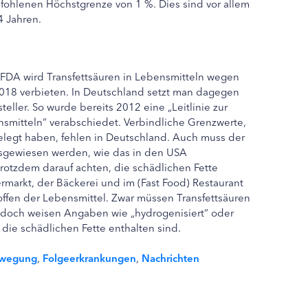
ohlenen Höchstgrenze von 1 %. Dies sind vor allem
4 Jahren.
DA wird Transfettsäuren in Lebensmitteln wegen
2018 verbieten. In Deutschland setzt man dagegen
steller. So wurde bereits 2012 eine „Leitlinie zur
nsmitteln“ verabschiedet. Verbindliche Grenzwerte,
elegt haben, fehlen in Deutschland. Auch muss der
ausgewiesen werden, wie das in den USA
trotzdem darauf achten, die schädlichen Fette
rmarkt, der Bäckerei und im (Fast Food) Restaurant
stoffen der Lebensmittel. Zwar müssen Transfettsäuren
 doch weisen Angaben wie „hydrogenisiert“ oder
s die schädlichen Fette enthalten sind.
ewegung
,
Folgeerkrankungen
,
Nachrichten