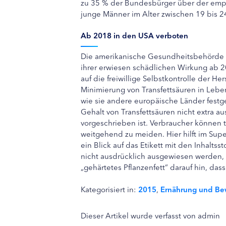
zu 35 % der Bundesbürger über der empf
junge Männer im Alter zwischen 19 bis 2
Ab 2018 in den USA verboten
Die amerikanische Gesundheitsbehörde F
ihrer erwiesen schädlichen Wirkung ab 
auf die freiwillige Selbstkontrolle der Her
Minimierung von Transfettsäuren in Lebe
wie sie andere europäische Länder festg
Gehalt von Transfettsäuren nicht extra 
vorgeschrieben ist. Verbraucher können 
weitgehend zu meiden. Hier hilft im Supe
ein Blick auf das Etikett mit den Inhalts
nicht ausdrücklich ausgewiesen werden,
„gehärtetes Pflanzenfett“ darauf hin, das
Kategorisiert in:
2015
,
Ernährung und B
Dieser Artikel wurde verfasst von admin