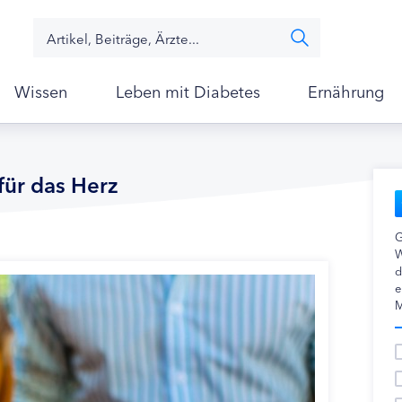
Wissen
Leben mit Diabetes
Ernährung
für das Herz
G
W
d
e
M