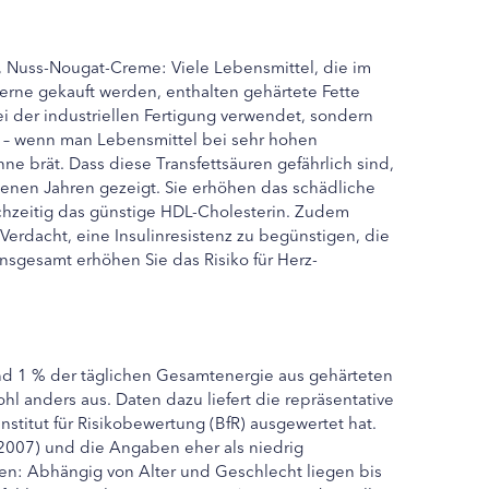
en, Nuss-Nougat-Creme: Viele Lebensmittel, die im
rne gekauft werden, enthalten gehärtete Fette
ei der industriellen Fertigung verwendet, sondern
 – wenn man Lebensmittel bei sehr hohen
ne brät. Dass diese Transfettsäuren gefährlich sind,
enen Jahren gezeigt. Sie erhöhen das schädliche
chzeitig das günstige HDL-Cholesterin. Zudem
erdacht, eine Insulinresistenz zu begünstigen, die
Insgesamt erhöhen Sie das Risiko für Herz-
nd 1 % der täglichen Gesamtenergie aus gehärteten
hl anders aus. Daten dazu liefert die repräsentative
nstitut für Risikobewertung (BfR) ausgewertet hat.
2007) und die Angaben eher als niedrig
ten: Abhängig von Alter und Geschlecht liegen bis