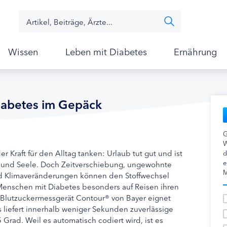
Wissen
Leben mit Diabetes
Ernährung
Diabetes im Gepäck
G
W
 Kraft für den Alltag tanken: Urlaub tut gut und ist
d
e
r und Seele. Doch Zeitverschiebung, ungewohnte
M
nd Klimaveränderungen können den Stoffwechsel
Menschen mit Diabetes besonders auf Reisen ihren
Blutzuckermessgerät Contour® von Bayer eignet
s liefert innerhalb weniger Sekunden zuverlässige
rad. Weil es automatisch codiert wird, ist es