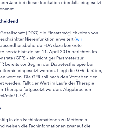
em Jahr bei dieser Indikation ebenfalls eingesetzt
enannt.
tscheidend
Gesellschaft (DDG) die Einsatzmöglichkeiten von
eschränkter Nierenfunktion erweitert (
wir
e Gesundheitsbehörde FDA dazu konkrete
te aerzteblatt.de am 11. April 2016 berichtet. Im
onsrate (GFR) – ein wichtiger Parameter zur
GFR bereits vor Beginn der Diabetestherapie bei
Metformin eingesetzt werden. Liegt die GFR darüber,
en werden. Die GFR soll nach den Vorgaben der
rt werden. Fällt der Wert im Laufe der Therapie
min-Therapie fortgesetzt werden. Abgebrochen
 ml/min/1,73².
e
ftig in den Fachinformationen zu Metformin
nd weisen die Fachinformationen zwar auf die