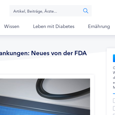
Wissen
Leben mit Diabetes
Ernährung
rankungen: Neues von der FDA
G
W
d
e
M