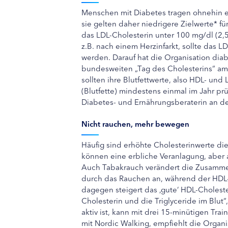
Menschen mit Diabetes tragen ohnehin ein
sie gelten daher niedrigere Zielwerte* fü
das LDL-Cholesterin unter 100 mg/dl (2,5
z.B. nach einem Herzinfarkt, sollte das L
werden. Darauf hat die Organisation dia
bundesweiten „Tag des Cholesterins“ am
sollten ihre Blutfettwerte, also HDL- und 
(Blutfette) mindestens einmal im Jahr prü
Diabetes- und Ernährungsberaterin an de
Nicht rauchen, mehr bewegen
Häufig sind erhöhte Cholesterinwerte die
können eine erbliche Veranlagung, aber
Auch Tabakrauch verändert die Zusammens
durch das Rauchen an, während der HDL-
dagegen steigert das ‚gute‘ HDL-Cholester
Cholesterin und die Triglyceride im Blut“,
aktiv ist, kann mit drei 15-minütigen Tr
mit Nordic Walking, empfiehlt die Organi