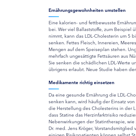
Ernährungsgewohnheiten umstellen
Eine kalorien- und fettbewusste Ernährun
bei. Wer viel Ballaststoffe, zum Beispiel
nimmt, kann das LDL-Cholesterin um 5 bis
senken. Fettes Fleisch, Innereien, Meere
Mengen auf dem Speiseplan stehen. Unge
mehrfach ungesättigte Fettsäuren aus Nü
Sie senken die schädlichen LDL-Werte un
übrigens erlaubt. Neue Studie haben de
Medikamente richtig einsetzen
Da eine gesunde Ernährung die LDL-Chole
senken kann, wird häufig der Einsatz vo
die Herstellung des Cholesterins in der 
dass Statine das Herzinfarktrisiko reduzie
Nebenwirkungen der Statintherapie, wie
Dr. med. Jens Kröger, Vorstandsmitglied 
einigen Risikopatienten können selbst St