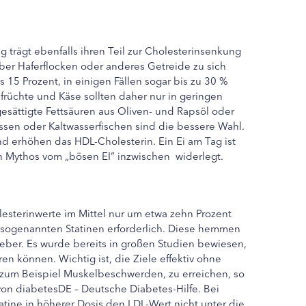
g trägt ebenfalls ihren Teil zur Cholesterinsenkung
 über Haferflocken oder anderes Getreide zu sich
 15 Prozent, in einigen Fällen sogar bis zu 30 %
sfrüchte und Käse sollten daher nur in geringen
sättigte Fettsäuren aus Oliven- und Rapsöl oder
ssen oder Kaltwasserfischen sind die bessere Wahl.
d erhöhen das HDL-Cholesterin. Ein Ei am Tag ist
n Mythos vom „bösen EI“ inzwischen widerlegt.
sterinwerte im Mittel nur um etwa zehn Prozent
n sogenannten Statinen erforderlich. Diese hemmen
Leber. Es wurde bereits in großen Studien bewiesen,
ren können. Wichtig ist, die Ziele effektiv ohne
 zum Beispiel Muskelbeschwerden, zu erreichen, so
von diabetesDE – Deutsche Diabetes-Hilfe. Bei
atine in höherer Dosis den LDL-Wert nicht unter die