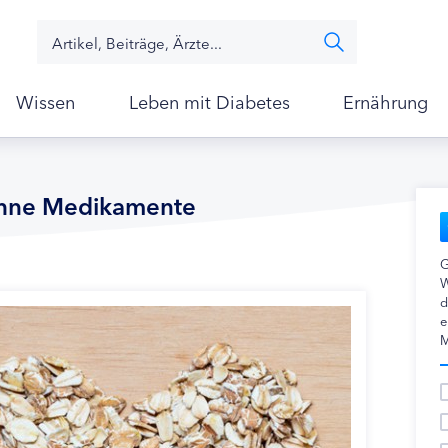
Wissen
Leben mit Diabetes
Ernährung
 ohne Medikamente
G
W
d
e
M