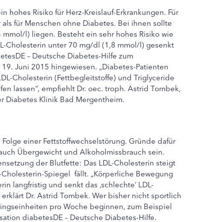
 hohes Risiko für Herz-Kreislauf-Erkrankungen. Für
r als für Menschen ohne Diabetes. Bei ihnen sollte
 mmol/l) liegen. Besteht ein sehr hohes Risiko wie
DL-Cholesterin unter 70 mg/dl (1,8 mmol/l) gesenkt
betesDE – Deutsche Diabetes-Hilfe zum
 19. Juni 2015 hingewiesen. „Diabetes-Patienten
LDL-Cholesterin (Fettbegleitstoffe) und Triglyceride
fen lassen“, empfiehlt Dr. oec. troph. Astrid Tombek,
r Diabetes Klinik Bad Mergentheim.
 Folge einer Fettstoffwechselstörung. Gründe dafür
 auch Übergewicht und Alkoholmissbrauch sein.
etzung der Blutfette: Das LDL-Cholesterin steigt
Cholesterin-Spiegel fällt. „Körperliche Bewegung
in langfristig und senkt das ‚schlechte‘ LDL-
 erklärt Dr. Astrid Tombek. Wer bisher nicht sportlich
ainingseinheiten pro Woche beginnen, zum Beispiel
sation diabetesDE – Deutsche Diabetes-Hilfe.