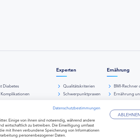
Experten
Ernährung
st Diabetes
Qualitätskriterien
BMI-Rechner 
 Komplikationen
Schwerpunktpraxen
Ernährung u
iabetische Fußsyndrom
Hausarztpraxen
Rezeptdatenb
Datenschutzbestimmungen
es und Sexualität
Kliniken
Lebensmittel
ABLEHNE
pie Typ-1-Diabetes
Apotheken
tter. Einige von ihnen sind notwendig, während andere
pie Typ-2-Diabetes
Diabetes-Fachhändler
d wirtschaftlich zu betreiben. Die Einwilligung umfasst
 die mit Ihnen verbundene Speicherung von Informationen
re hormonelle Erkrankungen
erarbeitung personenbezogener Daten.