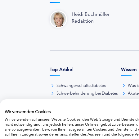
Heidi Buchmüller
Redaktion
Top Artikel
Wissen
Schwangerschaftsdiabetes
Was i
Schwerbehinderung bei Diabetes
Akute
BE-Rechner online
Das d
Übersicht Insulinpräparate
Diabet
Wir verwenden Cookies
Diabetes-Nachrichten
Thera
Wir verwenden auf unserer Website Cookies, den Web Storage und Dienste dri
Thera
nicht notwendig sind, uns jedoch helfen, unser Onlineangebot zu verbessern un
alle vorausgewählten, bzw. von Ihnen ausgewählten Cookies und Dienste, und
Weite
auf Ihrem Endgerät sowie deren anschließendes Auslesen und die folgende V