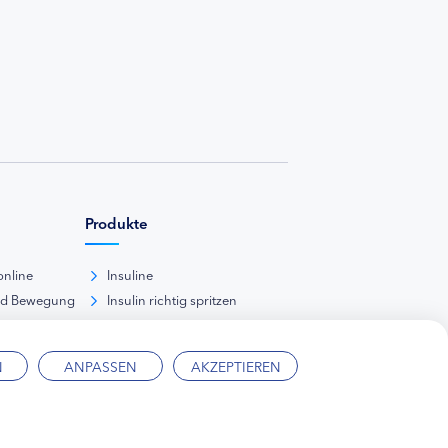
Produkte
online
Insuline
nd Bewegung
Insulin richtig spritzen
ank
kunde
N
ANPASSEN
AKZEPTIEREN