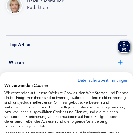
Heidi Buchmüller
Redaktion
Top Artikel
Wissen
Experten
Datenschutzbestimmungen
Wir verwenden Cookies
Wir verwenden auf unserer Website Cookies, den Web Storage und Dienste
Ernährung
dritter. Einige von ihnen sind notwendig, während andere nicht notwendig
sind, uns jedoch helfen, unser Onlineangebot zu verbessern und
wirtschaftlich zu betreiben. Die Einwilligung umfasst alle vorausgewählten,
bzw. von Ihnen ausgewählten Cookies und Dienste, und die mit Ihnen
Produkte
verbundene Speicherung von Informationen auf Ihrem Endgerät sowie
deren anschließendes Auslesen und die folgende Verarbeitung
personenbezogener Daten.
Indem Sie die Kategorien auswählen und auf „
Alle akzeptieren
“ klicken,