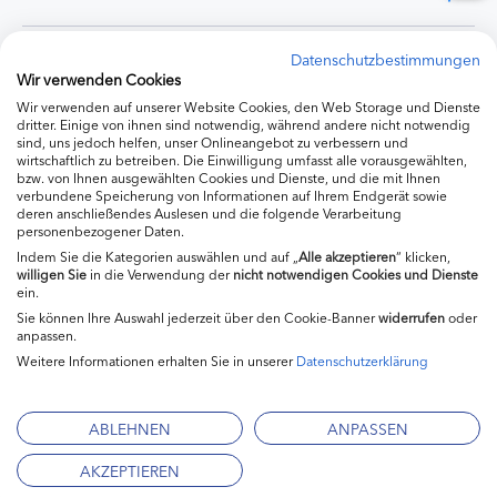
Experten
Datenschutzbestimmungen
Wir verwenden Cookies
Wir verwenden auf unserer Website Cookies, den Web Storage und Dienste
Ernährung
dritter. Einige von ihnen sind notwendig, während andere nicht notwendig
sind, uns jedoch helfen, unser Onlineangebot zu verbessern und
wirtschaftlich zu betreiben. Die Einwilligung umfasst alle vorausgewählten,
bzw. von Ihnen ausgewählten Cookies und Dienste, und die mit Ihnen
Produkte
verbundene Speicherung von Informationen auf Ihrem Endgerät sowie
deren anschließendes Auslesen und die folgende Verarbeitung
personenbezogener Daten.
Indem Sie die Kategorien auswählen und auf „
Alle akzeptieren
“ klicken,
willigen
Sie
in die Verwendung der
nicht notwendigen Cookies und Dienste
ein.
Sie können Ihre Auswahl jederzeit über den Cookie-Banner
widerrufen
oder
anpassen.
Weitere Informationen erhalten Sie in unserer
Datenschutzerklärung
Impressum
Kontakt
ABLEHNEN
ANPASSEN
Mediadaten
AKZEPTIEREN
Datenschutzerklärung