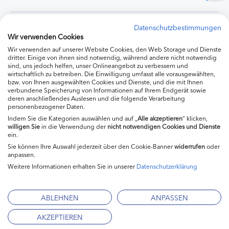
Experten
Datenschutzbestimmungen
Wir verwenden Cookies
Wir verwenden auf unserer Website Cookies, den Web Storage und Dienste
Ernährung
dritter. Einige von ihnen sind notwendig, während andere nicht notwendig
sind, uns jedoch helfen, unser Onlineangebot zu verbessern und
wirtschaftlich zu betreiben. Die Einwilligung umfasst alle vorausgewählten,
bzw. von Ihnen ausgewählten Cookies und Dienste, und die mit Ihnen
Produkte
verbundene Speicherung von Informationen auf Ihrem Endgerät sowie
deren anschließendes Auslesen und die folgende Verarbeitung
personenbezogener Daten.
Indem Sie die Kategorien auswählen und auf „
Alle akzeptieren
“ klicken,
willigen
Sie
in die Verwendung der
nicht notwendigen Cookies und Dienste
ein.
Sie können Ihre Auswahl jederzeit über den Cookie-Banner
widerrufen
oder
anpassen.
Weitere Informationen erhalten Sie in unserer
Datenschutzerklärung
Impressum
Kontakt
ABLEHNEN
ANPASSEN
Mediadaten
AKZEPTIEREN
Datenschutzerklärung