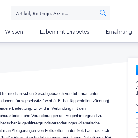
Wissen
Leben mit Diabetes
Ernährung
G
W
d
ng) Im medizinischen Sprachgebrauch versteht man unter
e
ndungen “ausgeschwitzt” wird (z.B. bei Rippenfellentzündung).
M
 andere Bedeutung. Er wird in Verbindung mit den
 charakteristische Veränderungen am Augenhintergrund zu
betischer Augenhintergrundsveränderungen (diabetische
ht man Ablagerungen von Fettstoffen in der Netzhaut, die sich
“hart” wirken. Man findet sie meist bei älteren Diabetikern. Bei