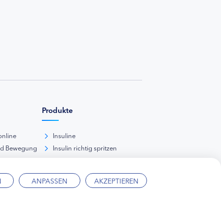
Produkte
online
Insuline
nd Bewegung
Insulin richtig spritzen
ank
kunde
N
ANPASSEN
AKZEPTIEREN