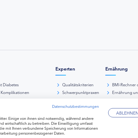
Experten
Ernährung
st Diabetes
Qualitätskriterien
BMI-Rechner 
 Komplikationen
Schwerpunktpraxen
Ernährung u
iabetische Fußsyndrom
Hausarztpraxen
Rezeptdatenb
Datenschutzbestimmungen
es und Sexualität
Kliniken
Lebensmittel
ABLEHNE
pie Typ-1-Diabetes
Apotheken
tter. Einige von ihnen sind notwendig, während andere
pie Typ-2-Diabetes
Diabetes-Fachhändler
d wirtschaftlich zu betreiben. Die Einwilligung umfasst
 die mit Ihnen verbundene Speicherung von Informationen
re hormonelle Erkrankungen
erarbeitung personenbezogener Daten.