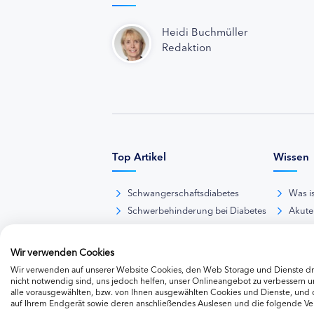
Heidi Buchmüller
Redaktion
Top Artikel
Wissen
Schwangerschaftsdiabetes
Was i
Schwerbehinderung bei Diabetes
Akute
BE-Rechner online
Das d
Übersicht Insulinpräparate
Diabet
Wir verwenden Cookies
Diabetes-Nachrichten
Thera
Wir verwenden auf unserer Website Cookies, den Web Storage und Dienste dri
Thera
nicht notwendig sind, uns jedoch helfen, unser Onlineangebot zu verbessern un
alle vorausgewählten, bzw. von Ihnen ausgewählten Cookies und Dienste, und
Weite
auf Ihrem Endgerät sowie deren anschließendes Auslesen und die folgende V