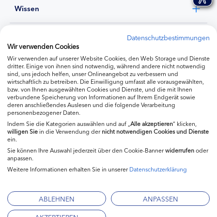
Wissen
Experten
Datenschutzbestimmungen
Wir verwenden Cookies
Wir verwenden auf unserer Website Cookies, den Web Storage und Dienste
Ernährung
dritter. Einige von ihnen sind notwendig, während andere nicht notwendig
sind, uns jedoch helfen, unser Onlineangebot zu verbessern und
wirtschaftlich zu betreiben. Die Einwilligung umfasst alle vorausgewählten,
bzw. von Ihnen ausgewählten Cookies und Dienste, und die mit Ihnen
Produkte
verbundene Speicherung von Informationen auf Ihrem Endgerät sowie
deren anschließendes Auslesen und die folgende Verarbeitung
personenbezogener Daten.
Indem Sie die Kategorien auswählen und auf „
Alle akzeptieren
“ klicken,
willigen
Sie
in die Verwendung der
nicht notwendigen Cookies und Dienste
ein.
Sie können Ihre Auswahl jederzeit über den Cookie-Banner
widerrufen
oder
anpassen.
Weitere Informationen erhalten Sie in unserer
Datenschutzerklärung
Impressum
Kontakt
ABLEHNEN
ANPASSEN
Mediadaten