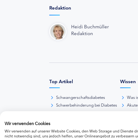
Redaktion
Heidi Buchmüller
Redaktion
Top Artikel
Wissen
Schwangerschaftsdiabetes
Was i
Schwerbehinderung bei Diabetes
Akute
BE-Rechner online
Das d
Übersicht Insulinpräparate
Diabet
Wir verwenden Cookies
Diabetes-Nachrichten
Thera
Wir verwenden auf unserer Website Cookies, den Web Storage und Dienste dri
Thera
nicht notwendig sind, uns jedoch helfen, unser Onlineangebot zu verbessern un