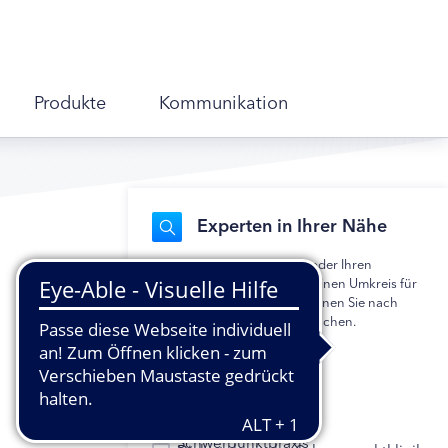
Produkte
Kommunikation
Experten in Ihrer Nähe
Geben Sie Ihre Postleitzahl oder Ihren
Wohnort ein und legen Sie einen Umkreis für
die Suche fest. Alternativ können Sie nach
einem bestimmten Namen suchen.
Mehrfachauswahl möglich.
Hausarztpraxis
Diabetologische
Schwerpunktpraxis