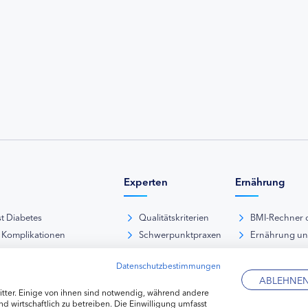
Experten
Ernährung
st Diabetes
Qualitätskriterien
BMI-Rechner 
 Komplikationen
Schwerpunktpraxen
Ernährung u
iabetische Fußsyndrom
Hausarztpraxen
Rezeptdatenb
Datenschutzbestimmungen
es und Sexualität
Kliniken
Lebensmittel
ABLEHNE
pie Typ-1-Diabetes
Apotheken
tter. Einige von ihnen sind notwendig, während andere
pie Typ-2-Diabetes
Diabetes-Fachhändler
d wirtschaftlich zu betreiben. Die Einwilligung umfasst