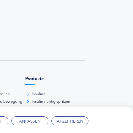
Produkte
online
Insuline
nd Bewegung
Insulin richtig spritzen
ank
kunde
N
ANPASSEN
AKZEPTIEREN