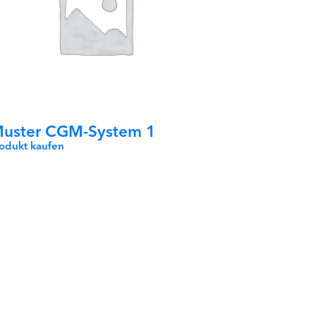
uster CGM-System 1
rodukt kaufen