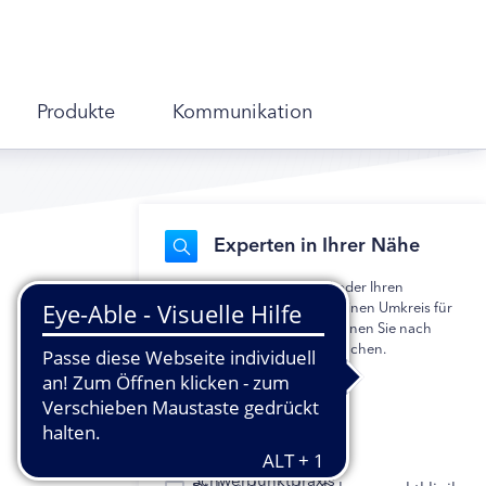
Produkte
Kommunikation
Experten in Ihrer Nähe
Geben Sie Ihre Postleitzahl oder Ihren
Wohnort ein und legen Sie einen Umkreis für
die Suche fest. Alternativ können Sie nach
einem bestimmten Namen suchen.
Mehrfachauswahl möglich.
Hausarztpraxis
Diabetologische
Schwerpunktpraxis