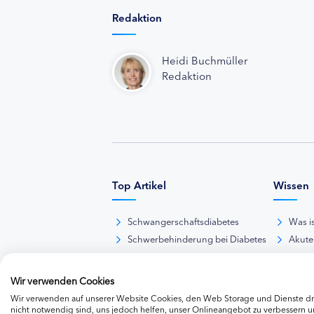
Redaktion
Heidi Buchmüller
Redaktion
Top Artikel
Wissen
Schwangerschaftsdiabetes
Was i
Schwerbehinderung bei Diabetes
Akute
BE-Rechner online
Das d
Übersicht Insulinpräparate
Diabet
Wir verwenden Cookies
Diabetes-Nachrichten
Thera
Wir verwenden auf unserer Website Cookies, den Web Storage und Dienste dri
Thera
nicht notwendig sind, uns jedoch helfen, unser Onlineangebot zu verbessern un