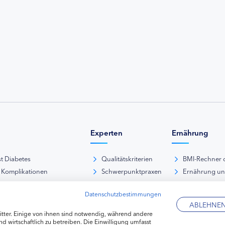
Experten
Ernährung
st Diabetes
Qualitätskriterien
BMI-Rechner 
 Komplikationen
Schwerpunktpraxen
Ernährung u
iabetische Fußsyndrom
Hausarztpraxen
Rezeptdatenb
Datenschutzbestimmungen
es und Sexualität
Kliniken
Lebensmittel
ABLEHNE
pie Typ-1-Diabetes
Apotheken
tter. Einige von ihnen sind notwendig, während andere
pie Typ-2-Diabetes
Diabetes-Fachhändler
d wirtschaftlich zu betreiben. Die Einwilligung umfasst