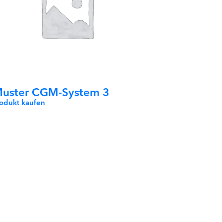
uster CGM-System 3
rodukt kaufen