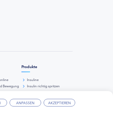
Produkte
online
Insuline
nd Bewegung
Insulin richtig spritzen
ank
kunde
N
ANPASSEN
AKZEPTIEREN