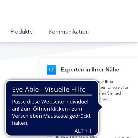
Produkte
Kommunikation
Experten in Ihrer Nähe
Geben Sie Ihre Postleitzahl oder Ihren
Wohnort ein und legen Sie einen Umkreis für
die Suche fest. Alternativ können Sie nach
einem bestimmten Namen suchen.
Mehrfachauswahl möglich.
Hausarztpraxis
Diabetologische
Schwerpunktpraxis