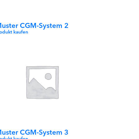
uster CGM-System 2
rodukt kaufen
uster CGM-System 3
rodukt kaufen