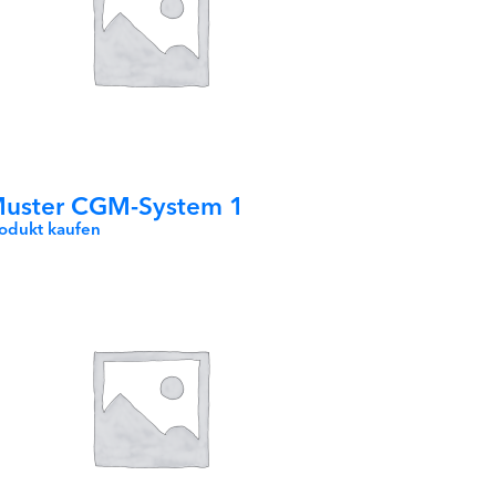
uster CGM-System 1
rodukt kaufen