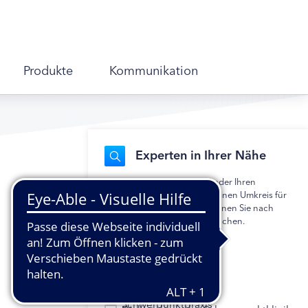
Produkte
Kommunikation
Experten in Ihrer Nähe
Geben Sie Ihre Postleitzahl oder Ihren
Wohnort ein und legen Sie einen Umkreis für
die Suche fest. Alternativ können Sie nach
einem bestimmten Namen suchen.
Mehrfachauswahl möglich.
Hausarztpraxis
Diabetologische
Schwerpunktpraxis