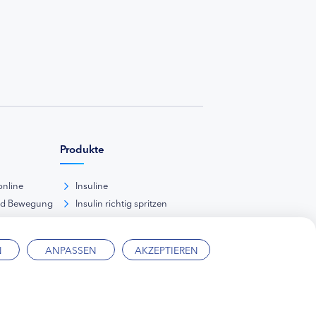
Produkte
online
Insuline
nd Bewegung
Insulin richtig spritzen
ank
kunde
N
ANPASSEN
AKZEPTIEREN