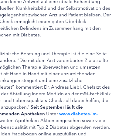
 kann keine Antwort auf eine ideale Behandlung
uellen Krankheitsbild und der Selbstmotivation des
elegenheit zwischen Arzt und Patient bleiben. Der
-Check ermöglicht einen guten Überblick
eitlichen Befindens im Zusammenhang mit den
chen mit Diabetes.
zinische Beratung und Therapie ist die eine Seite
andere. “Die mit dem Arzt vereinbarten Ziele sollte
stmöglichen Therapie überwachen und umsetzen
t oft Hand in Hand mit einer unzureichenden
ankungen steigert und eine zusätzliche
eutet”, kommentiert Dr. Andreas Liebl, Chefarzt des
der Abteilung Innere Medizin an der m&i-Fachklinik
o- und Lebensqualitäts-Check soll dabei helfen, die
r anzupacken.”
Seit September läuft die
nehmenden Apotheken
Unter
www.diabetes-im-
weiten Apotheken-Aktion eingesehen sowie viele
ebensqualität mit Typ 2 Diabetes abgerufen werden.
eiden Fragebögen online auszufüllen und