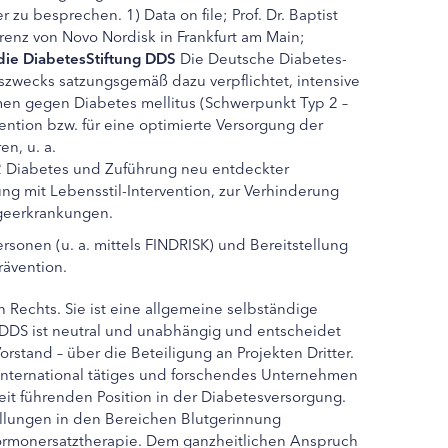
zu besprechen. 1) Data on file; Prof. Dr. Baptist
erenz von Novo Nordisk in Frankfurt am Main;
die DiabetesStiftung DDS
Die Deutsche Diabetes-
ngszwecks satzungsgemäß dazu verpflichtet, intensive
men gegen Diabetes mellitus (Schwerpunkt Typ 2 –
ention bzw. für eine optimierte Versorgung der
n, u. a.
 2 Diabetes und Zuführung neu entdeckter
ng mit Lebensstil-Intervention, zur Verhinderung
lgeerkrankungen.
ersonen (u. a. mittels FINDRISK) und Bereitstellung
ävention.
n Rechts. Sie ist eine allgemeine selbständige
ie DDS ist neutral und unabhängig und entscheidet
orstand – über die Beteiligung an Projekten Dritter.
 international tätiges und forschendes Unternehmen
it führenden Position in der Diabetesversorgung.
llungen in den Bereichen Blutgerinnung
monersatztherapie. Dem ganzheitlichen Anspruch