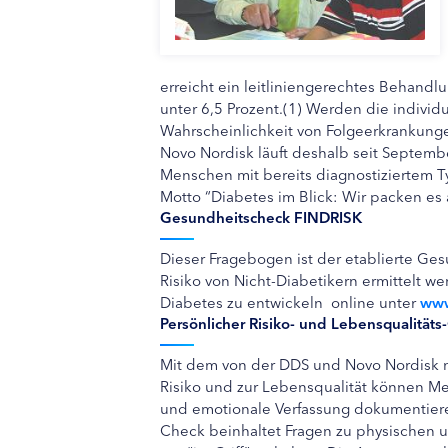
erreicht ein leitliniengerechtes Behandl
unter 6,5 Prozent.(1) Werden die individue
Wahrscheinlichkeit von Folgeerkrankungen
Novo Nordisk läuft deshalb seit Septem
Menschen mit bereits diagnostiziertem
Motto “Diabetes im Blick: Wir packen es a
Gesundheitscheck FINDRISK
Dieser Fragebogen ist der etablierte G
Risiko von Nicht-Diabetikern ermittelt w
Diabetes zu entwickeln  online unter
www
Persönlicher Risiko- und Lebensqualitäts
Mit dem von der DDS und Novo Nordisk 
Risiko und zur Lebensqualität können Me
und emotionale Verfassung dokumentieren
Check beinhaltet Fragen zu physischen u