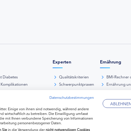
Experten
Ernährung
st Diabetes
Qualitätskriterien
BMI-Rechner 
 Komplikationen
Schwerpunktpraxen
Ernährung u
iabetische Fußsyndrom
Hausarztpraxen
Rezeptdatenb
Datenschutzbestimmungen
es und Sexualität
Kliniken
Lebensmittel
ABLEHNE
pie Typ-1-Diabetes
Apotheken
tter. Einige von ihnen sind notwendig, während andere
pie Typ-2-Diabetes
Diabetes-Fachhändler
d wirtschaftlich zu betreiben. Die Einwilligung umfasst
 die mit Ihnen verbundene Speicherung von Informationen
re hormonelle Erkrankungen
erarbeitung personenbezogener Daten.
n
Sie
in die Verwendung der
nicht notwendigen Cookies