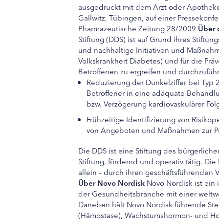
ausgedruckt mit dem Arzt oder Apotheker 
Gallwitz, Tübingen, auf einer Pressekonf
Pharmazeutische Zeitung 28/2009
Über 
Stiftung (DDS) ist auf Grund ihres Stiftu
und nachhaltige Initiativen und Maßnah
Volkskrankheit Diabetes) und für die Präv
Betroffenen zu ergreifen und durchzuführe
Reduzierung der Dunkelziffer bei Typ
Betroffener in eine adäquate Behandlu
bzw. Verzögerung kardiovaskulärer Fo
Frühzeitige Identifizierung von Risikop
von Angeboten und Maßnahmen zur Pr
Die DDS ist eine Stiftung des bürgerliche
Stiftung, fördernd und operativ tätig. D
allein – durch ihren geschäftsführenden V
Über Novo Nordisk
Novo Nordisk ist ein
der Gesundheitsbranche mit einer weltwe
Daneben hält Novo Nordisk führende Ste
(Hämostase), Wachstumshormon- und Hor