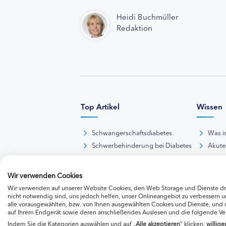
Heidi Buchmüller
Redaktion
Top Artikel
Wissen
Schwangerschaftsdiabetes
Was i
Schwerbehinderung bei Diabetes
Akute
BE-Rechner online
Das d
Übersicht Insulinpräparate
Diabet
Wir verwenden Cookies
Diabetes-Nachrichten
Thera
Wir verwenden auf unserer Website Cookies, den Web Storage und Dienste dri
Thera
nicht notwendig sind, uns jedoch helfen, unser Onlineangebot zu verbessern un
alle vorausgewählten, bzw. von Ihnen ausgewählten Cookies und Dienste, und
Weite
auf Ihrem Endgerät sowie deren anschließendes Auslesen und die folgende V
Indem Sie die Kategorien auswählen und auf „
Alle akzeptieren
“ klicken,
willige