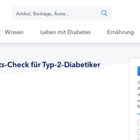
Wissen
Leben mit Diabetes
Ernährung
ts-Check für Typ-2-Diabetiker
G
W
d
e
M