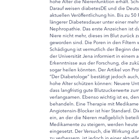
hohe Alter die Nierenfunktion erhält. Sc
Darauf weisen diabetesDE und die Deutsc
aktuellen Veröffentlichung hin. Bis zu 5
längerer Diabetesdauer unter einer meh
Nephropathie. Das erste Anzeichen ist da
Niere nicht mehr, dieses im Blut zurück zu
geworden sind. Die Poren in den Filtern w
Schädigung ist vermutlich der Beginn de
der Universität Jena informiert in einem 
Erkenntnisse aus der Forschung, die zuk
sogar heilen könnten. Der Artikel von Pro
“Der Diabetologe” bestätigt jedoch auch,
hohe Alter schützen können: Neuere Un
dass langfristig gute Blutzuckerwerte zu
verlangsamen. Ebenso wichtig ist es, den
behandeln. Eine Therapie mit Medikam
Angiotensin-Blocker ist hier Standard. Di
ein, an der die Nieren maßgeblich betei
Medikamente zu steigern, werden heute 
eingesetzt. Der Versuch, die Wirkung du
zu verbessern, ist jedoch in einer aktuell