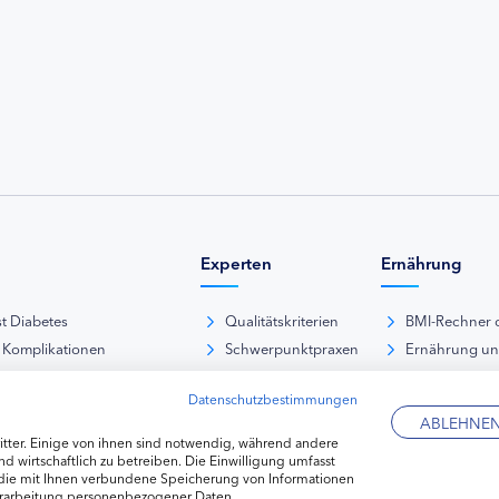
Experten
Ernährung
st Diabetes
Qualitätskriterien
BMI-Rechner 
 Komplikationen
Schwerpunktpraxen
Ernährung u
iabetische Fußsyndrom
Hausarztpraxen
Rezeptdatenb
Datenschutzbestimmungen
es und Sexualität
Kliniken
Lebensmittel
ABLEHNE
pie Typ-1-Diabetes
Apotheken
tter. Einige von ihnen sind notwendig, während andere
pie Typ-2-Diabetes
Diabetes-Fachhändler
d wirtschaftlich zu betreiben. Die Einwilligung umfasst
 die mit Ihnen verbundene Speicherung von Informationen
re hormonelle Erkrankungen
erarbeitung personenbezogener Daten.