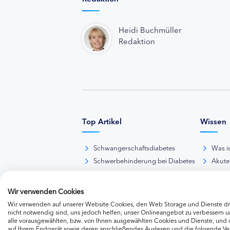
Heidi Buchmüller
Redaktion
Top Artikel
Wissen
Schwangerschaftsdiabetes
Was i
Schwerbehinderung bei Diabetes
Akute
BE-Rechner online
Das d
Übersicht Insulinpräparate
Diabet
Wir verwenden Cookies
Diabetes-Nachrichten
Thera
Wir verwenden auf unserer Website Cookies, den Web Storage und Dienste dri
Thera
nicht notwendig sind, uns jedoch helfen, unser Onlineangebot zu verbessern un
alle vorausgewählten, bzw. von Ihnen ausgewählten Cookies und Dienste, und
Weite
auf Ihrem Endgerät sowie deren anschließendes Auslesen und die folgende V