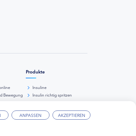
Produkte
online
Insuline
nd Bewegung
Insulin richtig spritzen
ank
kunde
N
ANPASSEN
AKZEPTIEREN