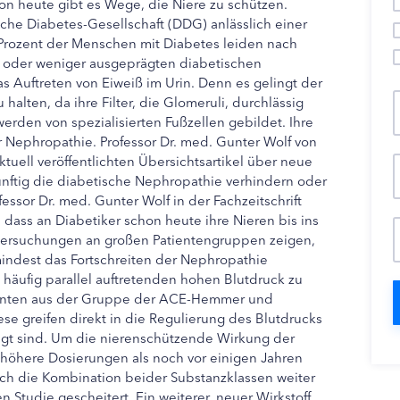
hon heute gibt es Wege, die Niere zu schützen.
he Diabetes-Gesellschaft (DDG) anlässlich einer
0 Prozent der Menschen mit Diabetes leiden nach
r oder weniger ausgeprägten diabetischen
s Auftreten von Eiweiß im Urin. Denn es gelingt der
 halten, da ihre Filter, die Glomeruli, durchlässig
erden von spezialisierten Fußzellen gebildet. Ihre
r Nephropathie. Professor Dr. med. Gunter Wolf von
aktuell veröffentlichten Übersichtsartikel über neue
ünftig die diabetische Nephropathie verhindern oder
fessor Dr. med. Gunter Wolf in der Fachzeitschrift
 dass an Diabetiker schon heute ihre Nieren bis ins
tersuchungen an großen Patientengruppen zeigen,
mindest das Fortschreiten der Nephropathie
 häufig parallel auftretenden hohen Blutdruck zu
enten aus der Gruppe der ACE-Hemmer und
ese greifen direkt in die Regulierung des Blutdrucks
ligt sind. Um die nierenschützende Wirkung der
höhere Dosierungen als noch vor einigen Jahren
rch die Kombination beider Substanzklassen weiter
en Studie gescheitert. Ein weiterer, neuer Wirkstoff