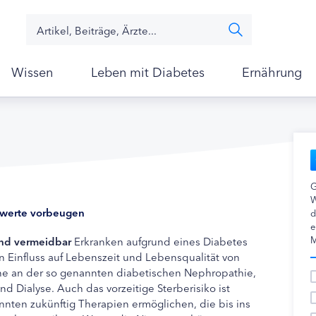
Wissen
Leben mit Diabetes
Ernährung
G
W
kwerte vorbeugen
d
e
M
ind vermeidbar
Erkranken aufgrund eines Diabetes
en Einfluss auf Lebenszeit und Lebensqualität von
ne an der so genannten diabetischen Nephropathie,
d Dialyse. Auch das vorzeitige Sterberisiko ist
nten zukünftig Therapien ermöglichen, die bis ins