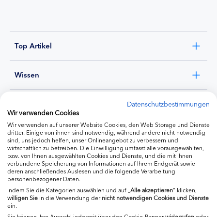
Top Artikel
Wissen
Experten
Datenschutzbestimmungen
Wir verwenden Cookies
Wir verwenden auf unserer Website Cookies, den Web Storage und Dienste
Ernährung
dritter. Einige von ihnen sind notwendig, während andere nicht notwendig
sind, uns jedoch helfen, unser Onlineangebot zu verbessern und
wirtschaftlich zu betreiben. Die Einwilligung umfasst alle vorausgewählten,
bzw. von Ihnen ausgewählten Cookies und Dienste, und die mit Ihnen
Produkte
verbundene Speicherung von Informationen auf Ihrem Endgerät sowie
deren anschließendes Auslesen und die folgende Verarbeitung
personenbezogener Daten.
Indem Sie die Kategorien auswählen und auf „
Alle akzeptieren
“ klicken,
willigen
Sie
in die Verwendung der
nicht notwendigen Cookies und Dienste
ein.
Sie können Ihre Auswahl jederzeit über den Cookie-Banner
widerrufen
oder