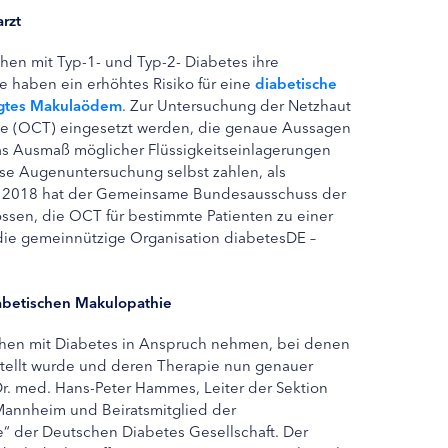
rzt
hen mit Typ-1- und Typ-2- Diabetes ihre
 haben ein erhöhtes Risiko für eine
diabetische
ingtes Makulaödem
. Zur Untersuchung der Netzhaut
e (OCT) eingesetzt werden, die genaue Aussagen
as Ausmaß möglicher Flüssigkeitseinlagerungen
ese Augenuntersuchung selbst zahlen, als
r 2018 hat der Gemeinsame Bundesausschuss der
ssen, die OCT für bestimmte Patienten zu einer
die gemeinnützige Organisation diabetesDE –
abetischen Makulopathie
hen mit Diabetes in Anspruch nehmen, bei denen
stellt wurde und deren Therapie nun genauer
 Dr. med. Hans-Peter Hammes, Leiter der Sektion
Mannheim und Beiratsmitglied der
“ der Deutschen Diabetes Gesellschaft. Der