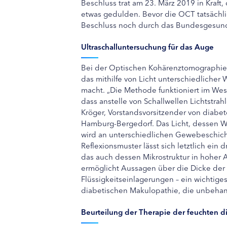
Beschluss trat am 23. März 2019 in Kraft
etwas gedulden. Bevor die OCT tatsächl
Beschluss noch durch das Bundesgesundh
Ultraschalluntersuchung für das Auge
Bei der Optischen Kohärenztomographie 
das mithilfe von Licht unterschiedlicher
macht. „Die Methode funktioniert im Wes
dass anstelle von Schallwellen Lichtstrah
Kröger, Vorstandsvorsitzender von diab
Hamburg-Bergedorf. Das Licht, dessen We
wird an unterschiedlichen Gewebeschichte
Reflexionsmuster lässt sich letztlich ei
das auch dessen Mikrostruktur in hoher
ermöglicht Aussagen über die Dicke de
Flüssigkeitseinlagerungen – ein wichtige
diabetischen Makulopathie, die unbehand
Beurteilung der Therapie der feuchten 