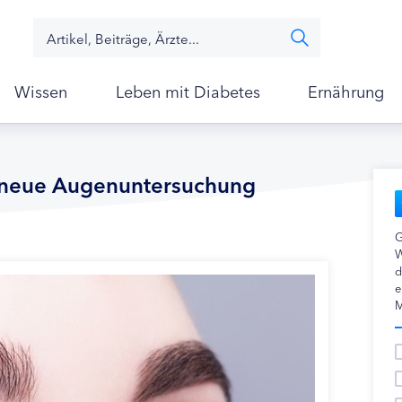
Wissen
Leben mit Diabetes
Ernährung
 neue Augenuntersuchung
G
W
d
e
M