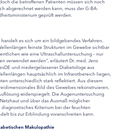
, doch die betroffenen Patienten müssen sich noch
ich abgerechnet werden kann, muss der G-BA-
eitsministerium geprüft werden.
handelt es sich um ein bildgebendes Verfahren,
 Wellenlängen feinste Strukturen im Gewebe sichtbar
entlichen wie eine Ultraschalluntersuchung – nur
len verwendet werden“, erläutert Dr. med. Jens
etesDE und niedergelassener Diabetologe aus
llenlängen hauptsächlich im Infrarotbereich liegen,
n unterschiedlich stark reflektiert. Aus diesem
n dreidimensionales Bild des Gewebes rekonstruieren,
 Auflösung widerspiegelt. Die Augenuntersuchung
r Netzhaut und über das Ausmaß möglicher
s diagnostisches Kriterium bei der feuchten
elt bis zur Erblindung voranschreiten kann.
diabetischen Makulopathie