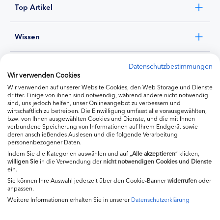
Top Artikel
Wissen
Experten
Datenschutzbestimmungen
Wir verwenden Cookies
Wir verwenden auf unserer Website Cookies, den Web Storage und Dienste
Ernährung
dritter. Einige von ihnen sind notwendig, während andere nicht notwendig
sind, uns jedoch helfen, unser Onlineangebot zu verbessern und
wirtschaftlich zu betreiben. Die Einwilligung umfasst alle vorausgewählten,
bzw. von Ihnen ausgewählten Cookies und Dienste, und die mit Ihnen
Produkte
verbundene Speicherung von Informationen auf Ihrem Endgerät sowie
deren anschließendes Auslesen und die folgende Verarbeitung
personenbezogener Daten.
Indem Sie die Kategorien auswählen und auf „
Alle akzeptieren
“ klicken,
willigen
Sie
in die Verwendung der
nicht notwendigen Cookies und Dienste
ein.
Sie können Ihre Auswahl jederzeit über den Cookie-Banner
widerrufen
oder
anpassen.
Weitere Informationen erhalten Sie in unserer
Datenschutzerklärung
Impressum
Kontakt