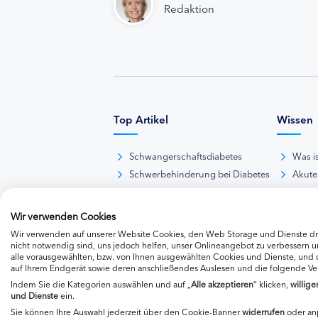
Redaktion
Top Artikel
Wissen
Schwangerschaftsdiabetes
Was i
Schwerbehinderung bei Diabetes
Akute
BE-Rechner online
Das d
Übersicht Insulinpräparate
Diabet
Wir verwenden Cookies
Diabetes-Nachrichten
Thera
Wir verwenden auf unserer Website Cookies, den Web Storage und Dienste dri
Thera
nicht notwendig sind, uns jedoch helfen, unser Onlineangebot zu verbessern un
alle vorausgewählten, bzw. von Ihnen ausgewählten Cookies und Dienste, und
Weite
auf Ihrem Endgerät sowie deren anschließendes Auslesen und die folgende V
Indem Sie die Kategorien auswählen und auf „
Alle akzeptieren
“ klicken,
willige
und Dienste
ein.
Sie können Ihre Auswahl jederzeit über den Cookie-Banner
widerrufen
oder an