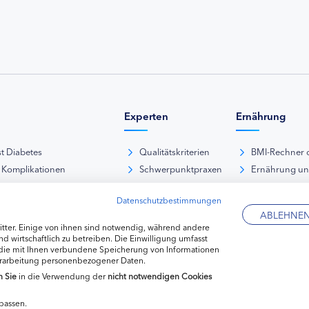
Experten
Ernährung
st Diabetes
Qualitätskriterien
BMI-Rechner 
 Komplikationen
Schwerpunktpraxen
Ernährung u
iabetische Fußsyndrom
Hausarztpraxen
Rezeptdatenb
Datenschutzbestimmungen
es und Sexualität
Kliniken
Lebensmittel
ABLEHNE
pie Typ-1-Diabetes
Apotheken
tter. Einige von ihnen sind notwendig, während andere
pie Typ-2-Diabetes
Diabetes-Fachhändler
d wirtschaftlich zu betreiben. Die Einwilligung umfasst
 die mit Ihnen verbundene Speicherung von Informationen
re hormonelle Erkrankungen
erarbeitung personenbezogener Daten.
n
Sie
in die Verwendung der
nicht notwendigen Cookies
passen.