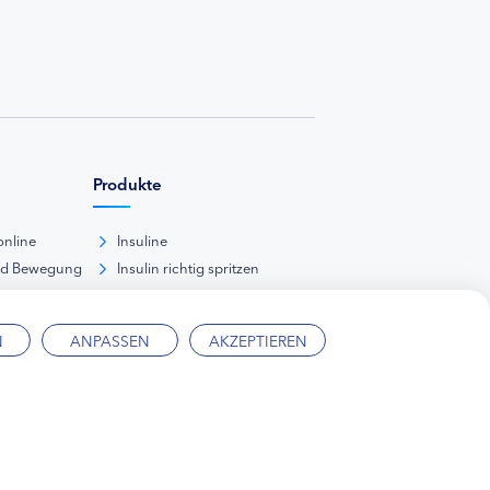
Produkte
online
Insuline
nd Bewegung
Insulin richtig spritzen
ank
kunde
N
ANPASSEN
AKZEPTIEREN