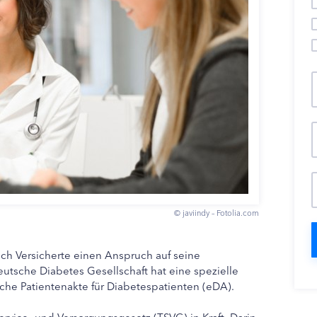
© javiindy – Fotolia.com
ich Versicherte einen Anspruch auf seine
eutsche Diabetes Gesellschaft hat eine spezielle
sche Patientenakte für Diabetespatienten (eDA).
ervice- und Versorgungsgesetz (TSVG) in Kraft. Darin