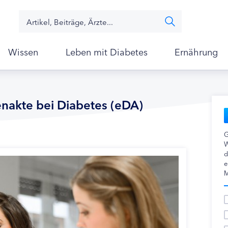
Wissen
Leben mit Diabetes
Ernährung
enakte bei Diabetes (eDA)
G
W
d
e
M