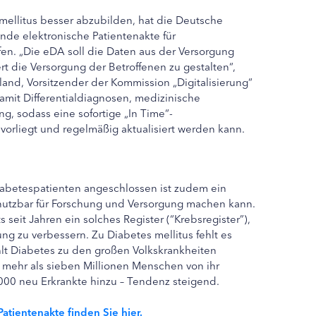
ellitus besser abzubilden, hat die Deutsche
nde elektronische Patientenakte für
en. „Die eDA soll die Daten aus der Versorgung
ert die Versorgung der Betroffenen zu gestalten“,
eland, Vorsitzender der Kommission „Digitalisierung“
mit Differentialdiagnosen, medizinische
g, sodass eine sofortige „In Time“-
orliegt und regelmäßig aktualisiert werden kann.
Diabetespatienten angeschlossen ist zudem ein
n nutzbar für Forschung und Versorgung machen kann.
 seit Jahren ein solches Register (“Krebsregister”),
ung zu verbessern. Zu Diabetes mellitus fehlt es
ählt Diabetes zu den großen Volkskrankheiten
n mehr als sieben Millionen Menschen von ihr
000 neu Erkrankte hinzu – Tendenz steigend.
atientenakte finden Sie hier.