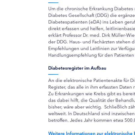
Um die chronische Erkrankung Diabetes m
Diabetes Gesellschaft (DDG) die ergänze
Diabetespatienten (eDA) ins Leben geruf
direkt erfassen und helfen, leitlinienbasi
erklärt Professor Dr. med. Dirk Müller-Wi
der DDG. Haus- und Fachärzten stehen da
Empfehlungen und Leitlinien zur Verfügun
Handlungsempfehlung für den Patienten v
Diabetesregister im Aufbau
An die elektronische Patientenakte für 
Register, das alle in ihm erfassten Date
Zu Erkrankungen wie Krebs gibt es bereits
das dabei hilft, die Qualität der Behandl
bisher, wäre aber wichtig. Schließlich z
weltweit. In Deutschland sind inzwische
betroffen. Jedes Jahr kommen etwa 500.
Weitere Informationen zur elektronische P