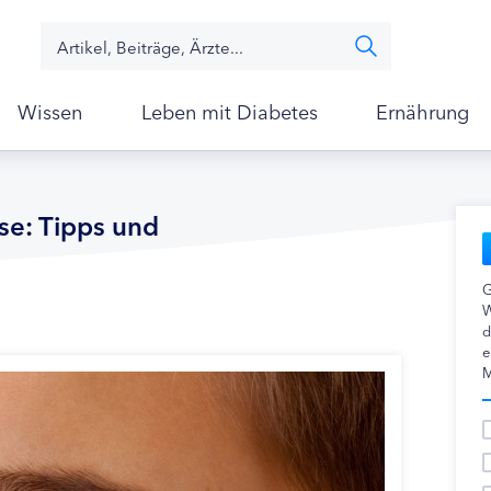
Wissen
Leben mit Diabetes
Ernährung
se: Tipps und
G
W
d
e
M