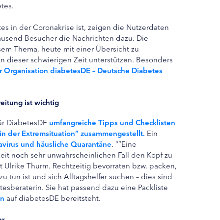
tes.
s in der Coronakrise ist, zeigen die Nutzerdaten
Tausend Besucher die Nachrichten dazu. Die
esem Thema, heute mit einer Übersicht zu
 dieser schwierigen Zeit unterstützen. Besonders
r Organisation diabetesDE – Deutsche Diabetes
itung ist wichtig
für DiabetesDE
umfangreiche Tipps und Checklisten
in der Extremsituation” zusammengestellt.
Ein
avirus und häusliche Quarantäne
. “”Eine
eit noch sehr unwahrscheinlichen Fall den Kopf zu
t Ulrike Thurm. Rechtzeitig bevorraten bzw. packen,
tun ist und sich Alltagshelfer suchen – dies sind
esberaterin. Sie hat passend dazu eine Packliste
en
auf diabetesDE bereitsteht.
er