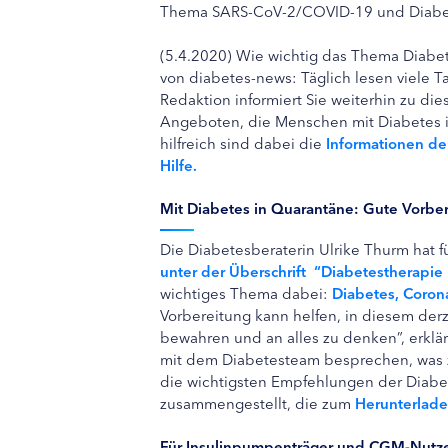
Thema SARS-CoV-2/COVID-19 und Diabe
(5.4.2020) Wie wichtig das Thema Diabete
von diabetes-news: Täglich lesen viele 
Redaktion informiert Sie weiterhin zu di
Angeboten, die Menschen mit Diabetes in
hilfreich sind dabei die
Informationen de
Hilfe.
Mit Diabetes in Quarantäne: Gute Vorbere
Die Diabetesberaterin Ulrike Thurm hat 
unter der Überschrift “Diabetestherapie 
wichtiges Thema dabei:
Diabetes, Coron
Vorbereitung kann helfen, in diesem derz
bewahren und an alles zu denken”, erklär
mit dem Diabetesteam besprechen, was zu 
die wichtigsten Empfehlungen der Diabet
zusammengestellt, die zum
Herunterlad
Für Insulinpumpenträger und CGM-Nutz