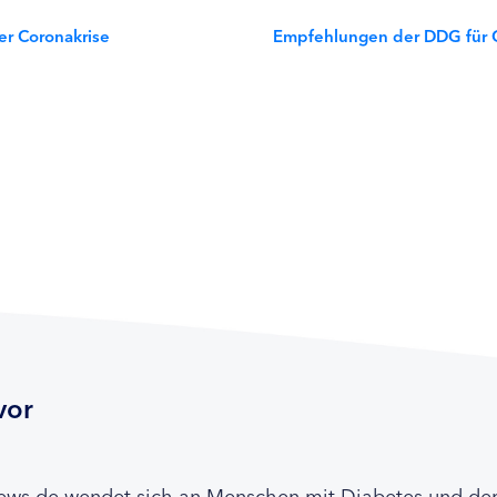
der Coronakrise
Empfehlungen der DDG für C
vor
news.de wendet sich an Menschen mit Diabetes und de