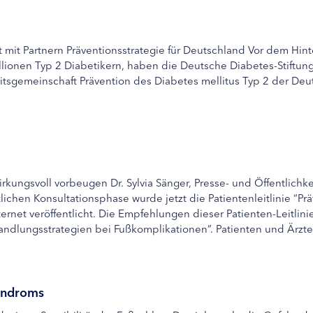
 mit Partnern Präventionsstrategie für Deutschland Vor dem Hi
llionen Typ 2 Diabetikern, haben die Deutsche Diabetes-Stiftun
tsgemeinschaft Prävention des Diabetes mellitus Typ 2 der Deu
ungsvoll vorbeugen Dr. Sylvia Sänger, Presse- und Öffentlichkei
lichen Konsultationsphase wurde jetzt die Patientenleitlinie “P
ternet veröffentlicht. Die Empfehlungen dieser Patienten-Leitlin
andlungsstrategien bei Fußkomplikationen”. Patienten und Ärzten
yndroms