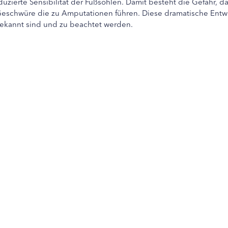
uzierte Sensibilität der Fußsohlen. Damit besteht die Gefahr, d
eschwüre die zu Amputationen führen. Diese dramatische Entwi
ekannt sind und zu beachtet werden.