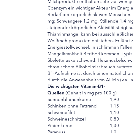
Milchprodukte enthalten sehr viel wenig
Coenzym ein wichtiger Akteur im Energie
Bedarf bei körperlich aktiven Menschen.
mg; Schwangere 1,2 mg; Stillende 1,4 mg
steigender körperlicher Aktivität steigt 
Thiaminmangel kann bei ausschließliche
Weißmehlprodukten entstehen. Er führt 
Energiestoffwechsel. In schlimmen Fällen
Mangelkrankheit Beriberi kommen. Typis
Skelettmuskelschwund, Herzmuskelschw
chronischem Alkoholmissbrauch auftrete
B1-Aufnahme ist durch einen natürliche
durch die Anwesenheit von Allicin (v.a. 
Die wichtigsten Vitamin-B1-
Quellen
(Gehalt in mg pro 100 g)
Sonnenblumenkerne
1,90
Schinken ohne Fettrand
1,15
Schweinefilet
1,10
Schweineschnitzel
0,80
Pinienkerne
1,30
Paranuss
1,0