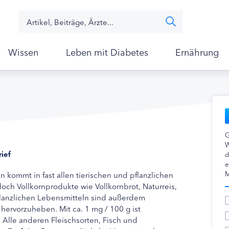
Wissen
Leben mit Diabetes
Ernährung
G
W
rief
d
e
M
 kommt in fast allen tierischen und pflanzlichen
och Vollkornprodukte wie Vollkornbrot, Naturreis,
pflanzlichen Lebensmitteln sind außerdem
ervorzuheben. Mit ca. 1 mg / 100 g ist
. Alle anderen Fleischsorten, Fisch und