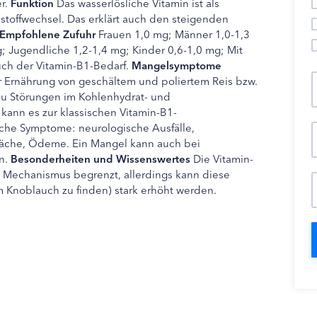
er.
Funktion
Das wasserlösliche Vitamin ist als
stoffwechsel. Das erklärt auch den steigenden
Empfohlene Zufuhr
Frauen 1,0 mg; Männer 1,0-1,3
; Jugendliche 1,2-1,4 mg; Kinder 0,6-1,0 mg; Mit
auch der Vitamin-B1-Bedarf.
Mangelsymptome
r Ernährung von geschältem und poliertem Reis bzw.
zu Störungen im Kohlenhydrat- und
 kann es zur klassischen Vitamin-B1-
che Symptome: neurologische Ausfälle,
äche, Ödeme. Ein Mangel kann auch bei
n.
Besonderheiten und Wissenswertes
Die Vitamin-
n Mechanismus begrenzt, allerdings kann diese
im Knoblauch zu finden) stark erhöht werden.