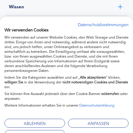
Wissen
Experten
Datenschutzbestimmungen
Wir verwenden Cookies
Wir verwenden auf unserer Website Cookies, den Web Storage und Dienste
Ernährung
dritter. Einige von ihnen sind notwendig, während andere nicht notwendig
sind, uns jedoch helfen, unser Onlineangebot zu verbessern und
wirtschaftlich zu betreiben. Die Einwilligung umfasst alle vorausgewählten,
bzw. von Ihnen ausgewählten Cookies und Dienste, und die mit Ihnen
Produkte
verbundene Speicherung von Informationen auf Ihrem Endgerät sowie
deren anschließendes Auslesen und die folgende Verarbeitung
personenbezogener Daten.
Indem Sie die Kategorien auswählen und auf „
Alle akzeptieren
“ klicken,
willigen
Sie
in die Verwendung der
nicht notwendigen Cookies und Dienste
ein.
Sie können Ihre Auswahl jederzeit über den Cookie-Banner
widerrufen
oder
anpassen.
Weitere Informationen erhalten Sie in unserer
Datenschutzerklärung
Impressum
Kontakt
ABLEHNEN
ANPASSEN
Mediadaten