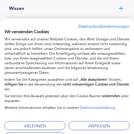
Wissen
Experten
Datenschutzbestimmungen
Wir verwenden Cookies
Wir verwenden auf unserer Website Cookies, den Web Storage und Dienste
Ernährung
dritter. Einige von ihnen sind notwendig, während andere nicht notwendig
sind, uns jedoch helfen, unser Onlineangebot zu verbessern und
wirtschaftlich zu betreiben. Die Einwilligung umfasst alle vorausgewählten,
bzw. von Ihnen ausgewählten Cookies und Dienste, und die mit Ihnen
Produkte
verbundene Speicherung von Informationen auf Ihrem Endgerät sowie
deren anschließendes Auslesen und die folgende Verarbeitung
personenbezogener Daten.
Indem Sie die Kategorien auswählen und auf „
Alle akzeptieren
“ klicken,
willigen
Sie
in die Verwendung der
nicht notwendigen Cookies und Dienste
ein.
Sie können Ihre Auswahl jederzeit über den Cookie-Banner
widerrufen
oder
anpassen.
Weitere Informationen erhalten Sie in unserer
Datenschutzerklärung
Impressum
Kontakt
ABLEHNEN
ANPASSEN
Mediadaten