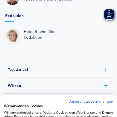
Redaktion
Heidi Buchmüller
Redaktion
Top Artikel
Wissen
Experten
Datenschutzbestimmungen
Wir verwenden Cookies
Wir verwenden auf unserer Website Cookies, den Web Storage und Dienste
Ernährung
dritter. Einige von ihnen sind notwendig, während andere nicht notwendig