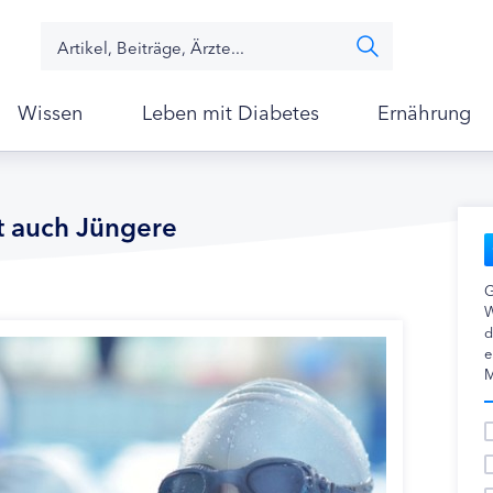
Wissen
Leben mit Diabetes
Ernährung
ft auch Jüngere
G
W
d
e
M