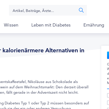
Wissen
Leben mit Diabetes
Ernährung
r kalorienärmere Alternativen in
G
W
d
e
entskaffeetafel, Nikoläuse aus Schokolade als
M
hwein auf dem Weihnachtsmarkt: Den derzeit überall
 fällt gerade in der Adventszeit nicht leicht.
ng Diabetes Typ 1 oder Typ 2 müssen besonders auf
auch sie der ein oder anderen Versuchung