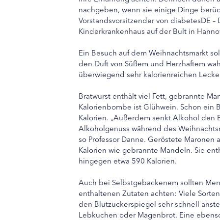
nachgeben, wenn sie einige Dinge berück
Vorstandsvorsitzender von diabetesDE – 
Kinderkrankenhaus auf der Bult in Hanno
Ein Besuch auf dem Weihnachtsmarkt sol
den Duft von Süßem und Herzhaftem wahr
überwiegend sehr kalorienreichen Leckere
Bratwurst enthält viel Fett, gebrannte Ma
Kalorienbombe ist Glühwein. Schon ein Be
Kalorien. „Außerdem senkt Alkohol den B
Alkoholgenuss während des Weihnachtsma
so Professor Danne. Geröstete Maronen a
Kalorien wie gebrannte Mandeln. Sie ent
hingegen etwa 590 Kalorien.
Auch bei Selbstgebackenem sollten Men
enthaltenen Zutaten achten: Viele Sorte
den Blutzuckerspiegel sehr schnell anstei
Lebkuchen oder Magenbrot. Eine ebenso l