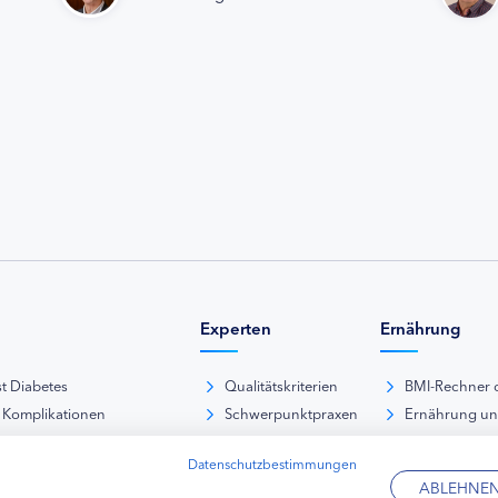
Experten
Ernährung
st Diabetes
Qualitätskriterien
BMI-Rechner 
 Komplikationen
Schwerpunktpraxen
Ernährung u
iabetische Fußsyndrom
Hausarztpraxen
Rezeptdatenb
Datenschutzbestimmungen
es und Sexualität
Kliniken
Lebensmittel
ABLEHNE
pie Typ-1-Diabetes
Apotheken