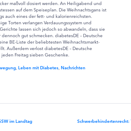
ucker maßvoll dosiert werden. An Heiligabend und
estessen auf dem Speiseplan. Die Weihnachtsgans ist
gs auch eines der fett- und kalorienreichsten.
nige Torten verlangen Verdauungssystem und
Gerichte lassen sich jedoch so abwandeln, dass sie
ber dennoch gut schmecken. diabetesDE – Deutsche
 eine BE-Liste der beliebtesten Weihnachtsmarkt-
lt. Außerdem verlost diabetesDE – Deutsche
n jeden Freitag sieben Geschenke.
ewegung
,
Leben mit Diabetes
,
Nachrichten
SSW im Landtag
Schwerbehindertenrecht: T