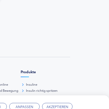
Produkte
online
Insuline
nd Bewegung
Insulin richtig spritzen
ank
kunde
N
ANPASSEN
AKZEPTIEREN