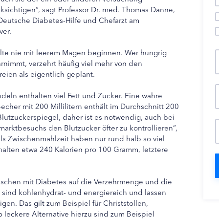
sichtigen“, sagt Professor Dr. med. Thomas Danne,
Deutsche Diabetes-Hilfe und Chefarzt am
ver.
lte nie mit leerem Magen beginnen. Wer hungrig
nimmt, verzehrt häufig viel mehr von den
ien als eigentlich geplant.
ndeln enthalten viel Fett und Zucker. Eine wahre
cher mit 200 Millilitern enthält im Durchschnitt 200
lutzuckerspiegel, daher ist es notwendig, auch bei
rktbesuchs den Blutzucker öfter zu kontrollieren“,
ls Zwischenmahlzeit haben nur rund halb so viel
halten etwa 240 Kalorien pro 100 Gramm, letztere
schen mit Diabetes auf die Verzehrmenge und die
n sind kohlenhydrat- und energiereich und lassen
gen. Das gilt zum Beispiel für Christstollen,
eckere Alternative hierzu sind zum Beispiel