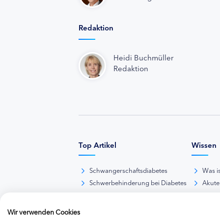
Redaktion
Heidi Buchmüller
Redaktion
Top Artikel
Wissen
Schwangerschaftsdiabetes
Was i
Schwerbehinderung bei Diabetes
Akute
BE-Rechner online
Das d
Übersicht Insulinpräparate
Diabet
Wir verwenden Cookies
Diabetes-Nachrichten
Thera