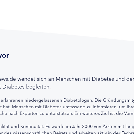
vor
news.de wendet sich an Menschen mit Diabetes und de
 Diabetes begleiten.
 erfahrenen niedergelassenen Diabetologen. Die Gründungsmitg
etzt hat, Menschen mit Diabetes umfassend zu informieren, um 
che nach Experten zu unterstützen. Ein weiteres Ziel ist die Ve
alität und Kontinuität. Es wurde im Jahr 2000 von Ärzten mit lan
r des wissenschaftlichen Beirats und arbeiten aktiv in der Fachr