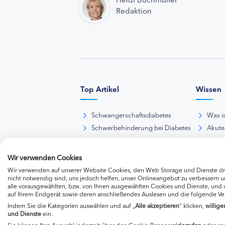
Redaktion
Top Artikel
Wissen
Schwangerschaftsdiabetes
Was i
Schwerbehinderung bei Diabetes
Akute
BE-Rechner online
Das d
Übersicht Insulinpräparate
Diabet
Wir verwenden Cookies
Diabetes-Nachrichten
Thera
Wir verwenden auf unserer Website Cookies, den Web Storage und Dienste dri
Thera
nicht notwendig sind, uns jedoch helfen, unser Onlineangebot zu verbessern un
alle vorausgewählten, bzw. von Ihnen ausgewählten Cookies und Dienste, und
Weite
auf Ihrem Endgerät sowie deren anschließendes Auslesen und die folgende V
Indem Sie die Kategorien auswählen und auf „
Alle akzeptieren
“ klicken,
willige
und Dienste
ein.
Sie können Ihre Auswahl jederzeit über den Cookie-Banner
widerrufen
oder an