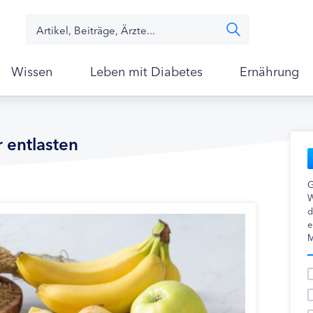
Wissen
Leben mit Diabetes
Ernährung
 entlasten
G
W
d
e
M