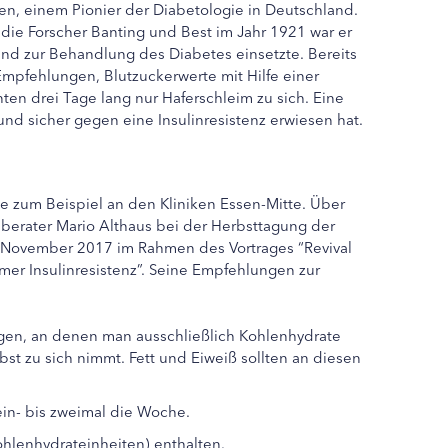
en, einem Pionier der Diabetologie in Deutschland.
die Forscher Banting und Best im Jahr 1921 war er
land zur Behandlung des Diabetes einsetzte. Bereits
Empfehlungen, Blutzuckerwerte mit Hilfe einer
en drei Tage lang nur Haferschleim zu sich. Eine
und sicher gegen eine Insulinresistenz erwiesen hat.
e zum Beispiel an den Kliniken Essen-Mitte. Über
sberater Mario Althaus bei der Herbsttagung der
. November 2017 im Rahmen des Vortrages “
Revival
mer Insulinresistenz”.
Seine Empfehlungen zur
agen, an denen man ausschließlich Kohlenhydrate
st zu sich nimmt. Fett und Eiweiß sollten an diesen
in- bis zweimal die Woche.
Kohlenhydrateinheiten) enthalten.