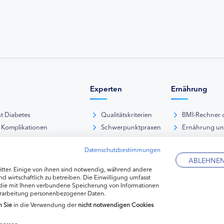
Experten
Ernährung
st Diabetes
Qualitätskriterien
BMI-Rechner 
 Komplikationen
Schwerpunktpraxen
Ernährung u
iabetische Fußsyndrom
Hausarztpraxen
Rezeptdatenb
Datenschutzbestimmungen
es und Sexualität
Kliniken
Lebensmittel
ABLEHNE
pie Typ-1-Diabetes
Apotheken
tter. Einige von ihnen sind notwendig, während andere
pie Typ-2-Diabetes
Diabetes-Fachhändler
d wirtschaftlich zu betreiben. Die Einwilligung umfasst
 die mit Ihnen verbundene Speicherung von Informationen
re hormonelle Erkrankungen
erarbeitung personenbezogener Daten.
n
Sie
in die Verwendung der
nicht notwendigen Cookies
passen.