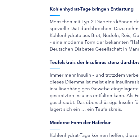
Kohlenhydrat-Tage bringen Entlastung
Menschen mit Typ-2-Diabetes können den 
spezielle Diät durchbrechen. Dazu nehme
Kohlenhydrate aus Brot, Nudeln, Reis, G
– eine moderne Form der bekannten “Haf
Deutschen Diabetes Gesellschaft in Ma
Teufelskreis der Insulinresistenz durchb
Immer mehr Insulin – und trotzdem verbes
dieses Dilemma ist meist eine Insulinres
insulinabhängigen Gewebe eingelagerte F
gespritzten Insulins entfalten kann. Als
geschraubt. Das überschüssige Insulin f
lagert sich ein … ein Teufelskreis.
Moderne Form der Haferkur
Kohlenhydrat-Tage können helfen, diese