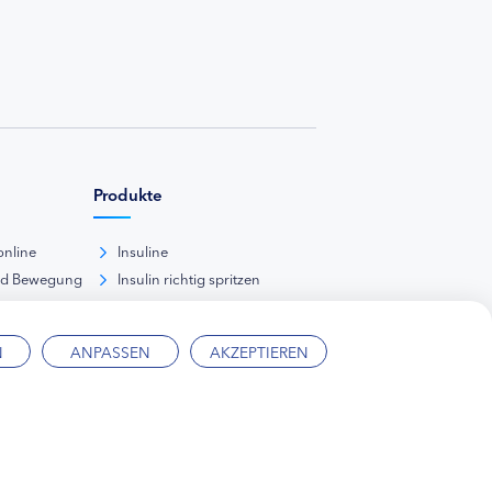
Produkte
online
Insuline
nd Bewegung
Insulin richtig spritzen
ank
kunde
N
ANPASSEN
AKZEPTIEREN