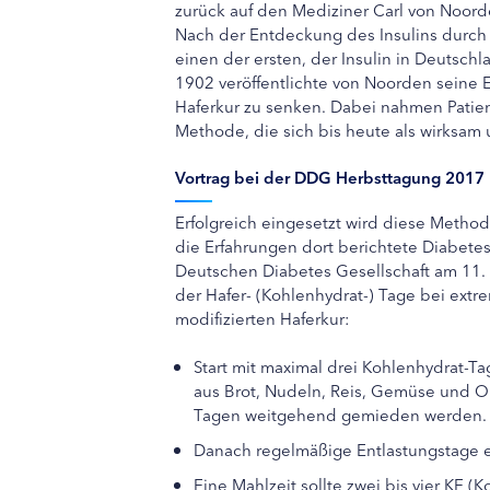
zurück auf den Mediziner Carl von Noord
Nach der Entdeckung des Insulins durch 
einen der ersten, der Insulin in Deutsch
1902 veröffentlichte von Noorden seine 
Haferkur zu senken. Dabei nahmen Patient
Methode, die sich bis heute als wirksam 
Vortrag bei der DDG Herbsttagung 2017
Erfolgreich eingesetzt wird diese Method
die Erfahrungen dort berichtete Diabete
Deutschen Diabetes Gesellschaft am 11
der Hafer- (Kohlenhydrat-) Tage bei extre
modifizierten Haferkur:
Start mit maximal drei Kohlenhydrat-T
aus Brot, Nudeln, Reis, Gemüse und Ob
Tagen weitgehend gemieden werden.
Danach regelmäßige Entlastungstage e
Eine Mahlzeit sollte zwei bis vier KE (