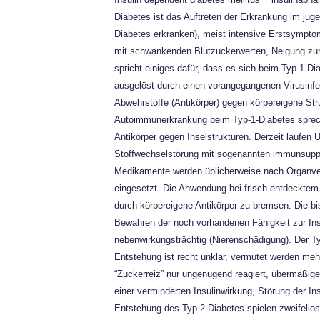
Diabetes ist das Auftreten der Erkrankung im jug
Diabetes erkranken), meist intensive Erstsympto
mit schwankenden Blutzuckerwerten, Neigung zur
spricht einiges dafür, dass es sich beim Typ-1-
ausgelöst durch einen vorangegangenen Virusinfe
Abwehrstoffe (Antikörper) gegen körpereigene Stru
Autoimmunerkrankung beim Typ-1-Diabetes sprech
Antikörper gegen Inselstrukturen. Derzeit laufen 
Stoffwechselstörung mit sogenannten immunsupp
Medikamente werden üblicherweise nach Organve
eingesetzt. Die Anwendung bei frisch entdecktem D
durch körpereigene Antikörper zu bremsen. Die b
Bewahren der noch vorhandenen Fähigkeit zur Insu
nebenwirkungsträchtig (Nierenschädigung). Der Typ
Entstehung ist recht unklar, vermutet werden meh
“Zuckerreiz” nur ungenügend reagiert, übermäßige
einer verminderten Insulinwirkung, Störung der Ins
Entstehung des Typ-2-Diabetes spielen zweifello