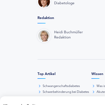
Diabetologe
Redaktion
Heidi Buchmüller
Redaktion
Top Artikel
Wissen
Schwangerschaftsdiabetes
Was i
Schwerbehinderung bei Diabetes
Akute
BE-Rechner online
Das d
Übersicht Insulinpräparate
Diabet