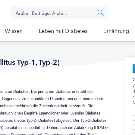
Wissen
Leben mit Diabetes
Ernährung
litus Typ-1, Typ-2)
G
W
d
mären Diabetes. Bei primärem Diabetes entsteht die
e
im Gegensatz zu sekundärem Diabetes, bei dem eine andere
M
chspeicheldrüse) die Zuckerkrankheit hervorruft. Die
räuchlichen Begriffe jugendlicher oder juveniler Diabetes
iabetes (heute Typ-2- Diabetes) abgelöst. Der Typ-1-Diabetes
t) absolut insulinbedürftig. Daher auch die Abkürzung IDDM (=
giger Diabetes mellitus). Charakteristisch für den Typ-1-