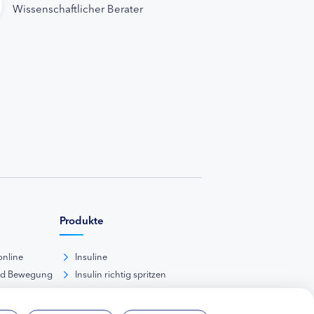
Wissenschaftlicher Berater
Produkte
online
Insuline
nd Bewegung
Insulin richtig spritzen
ank
kunde