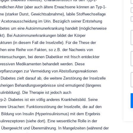
endlichen Alter (aber auch ältere Erwachsene können an Typ-1-
me (starker Durst, Gewichtsabnahme), labile Stoffwechsellage
 Acetonausscheidung im Urin. Bezüglich seiner Entstehung
Diabetes um eine Autoimmunerkrankung handelt (möglicherweise
kt). Bei Autoimmunerkrankungen bildet der Körper
kturen (in diesem Fall die Inselzelle). Für die These der
en eine Reihe von Fakten, so z.B. der Nachweis von
Untersuchungen, bei denen Diabetiker mit frisch entdeckter
ressiven Medikamenten behandelt werden. Diese
rpflanzungen zur Vermeidung von Abstoßungsreaktionen
iabetes zielt darauf ab, die weitere Zerstörung der Inselzelle
isherigen Behandlungsergebnisse sind ermutigend (längeres
linbildung). Die Therapie ist jedoch auch
-2- Diabetes ist ein völlig anderes Krankheitsbild. Seine
rere Ursachen: Funktionsstörung der Inselzelle, die auf den
 Bildung von Insulin (Hyperinsulinismus) mit dem Ergebnis
ulinrezeptoren (siehe dort). Eine wesentliche Rolle in der
s Übergewicht und Überernährung. In Mangelzeiten (während der