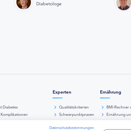
Diabetologe
Experten
Ernährung
st Diabetes
Qualitätskriterien
BMI-Rechner 
 Komplikationen
Schwerpunktpraxen
Ernährung u
iabetische Fußsyndrom
Hausarztpraxen
Rezeptdatenb
Datenschutzbestimmungen
es und Sexualität
Kliniken
Lebensmittel