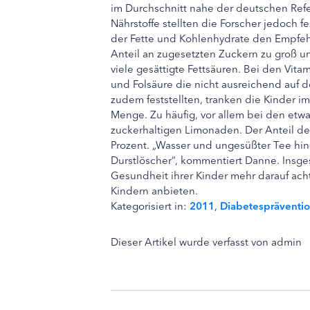
im Durchschnitt nahe der deutschen Ref
Nährstoffe stellten die Forscher jedoch f
der Fette und Kohlenhydrate den Empfeh
Anteil an zugesetzten Zuckern zu groß u
viele gesättigte Fettsäuren. Bei den Vita
und Folsäure die nicht ausreichend auf 
zudem feststellten, tranken die Kinder i
Menge. Zu häufig, vor allem bei den etw
zuckerhaltigen Limonaden. Der Anteil de
Prozent. „Wasser und ungesüßter Tee hin
Durstlöscher“, kommentiert Danne. Insgesa
Gesundheit ihrer Kinder mehr darauf ach
Kindern anbieten.
Kategorisiert in:
2011
,
Diabetespräventi
Dieser Artikel wurde verfasst von admin