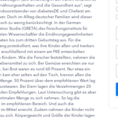
Ernährungsverhalten und die Gesundheit aus“, sagt
andsvorsitzender von diabetesDE und Chefarzt am
er. Doch im Alltag deutscher Familien wird dieser
ch zu wenig berücksichtigt. In der German
tion Studie (GRETA) des Forschungsinstituts für
eten Wissenschaftler die Ernährungsgewohnheiten
aten bis zum dritten Geburtstag aus. Für die
ng protokolliert, was ihre Kinder aßen und tranken.
r anschließend mit einem am FKE entwickelten
 Kindern. Wie die Forscher feststellten, nahmen die
ebensmittel zu sich. Bei Gemüse erreichten sie nur
bei Brot waren es rund 60 Prozent. Nur etwa ein
ch kam eher selten auf den Tisch, hiervon aßen die
 Menge. 50 Prozent über dem empfohlenen Wert lag
rstwaren. Bei Eiern lagen die Verzehrmengen 20
r den Empfehlungen. Laut Untersuchung gibt es aber
optimalen Menge zu sich nehmen. So lag die
im empfohlenen Bereich. Und auch die
 im Mittel erreicht. Zudem nahmen die Kinder nicht
zu sich. Körpergewicht und Größe der Kinder lagen