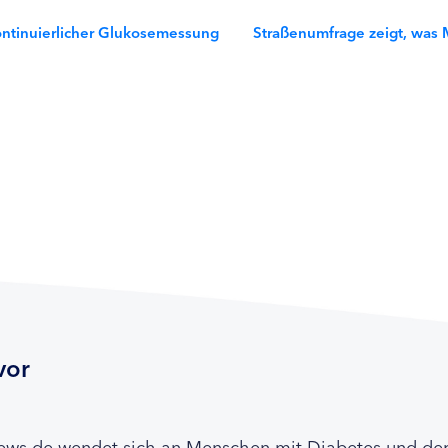
ntinuierlicher Glukosemessung
Straßenumfrage zeigt, was
vor
news.de wendet sich an Menschen mit Diabetes und de