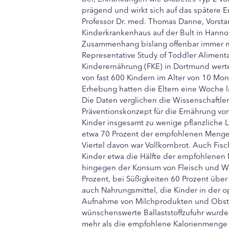
prägend und wirkt sich auf das spätere 
Professor Dr. med. Thomas Danne, Vorst
Kinderkrankenhaus auf der Bult in Hannov
Zusammenhang bislang offenbar immer no
Representative Study of Toddler Alimenta
Kinderernährung (FKE) in Dortmund wert
von fast 600 Kindern im Alter von 10 Mon
Erhebung hatten die Eltern eine Woche la
Die Daten verglichen die Wissenschaftle
Präventionskonzept für die Ernährung von
Kinder insgesamt zu wenige pflanzliche L
etwa 70 Prozent der empfohlenen Menge, 
Viertel davon war Vollkornbrot. Auch Fis
Kinder etwa die Hälfte der empfohlenen
hingegen der Konsum von Fleisch und Wu
Prozent, bei Süßigkeiten 60 Prozent übe
auch Nahrungsmittel, die Kinder in der 
Aufnahme von Milchprodukten und Obst 
wünschenswerte Ballaststoffzufuhr wurde
mehr als die empfohlene Kalorienmenge 