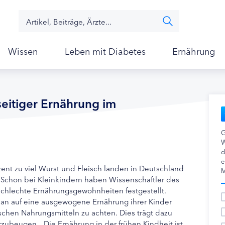
Wissen
Leben mit Diabetes
Ernährung
seitiger Ernährung im
G
W
d
e
nt zu viel Wurst und Fleisch landen in Deutschland
M
n: Schon bei Kleinkindern haben Wissenschaftler des
schlechte Ernährungsgewohnheiten festgestellt.
 an auf eine ausgewogene Ernährung ihrer Kinder
ischen Nahrungsmitteln zu achten. Dies trägt dazu
orzubeugen.
„Die Ernährung in der frühen Kindheit ist