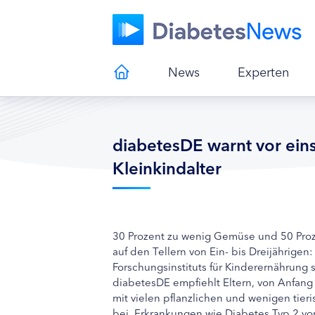
News
Experten
diabetesDE warnt vor ein
Kleinkindalter
30 Prozent zu wenig Gemüse und 50 Proze
auf den Tellern von Ein- bis Dreijährige
Forschungsinstituts für Kinderernährung 
diabetesDE empfiehlt Eltern, von Anfang
mit vielen pflanzlichen und wenigen tier
bei, Erkrankungen wie Diabetes Typ 2 v