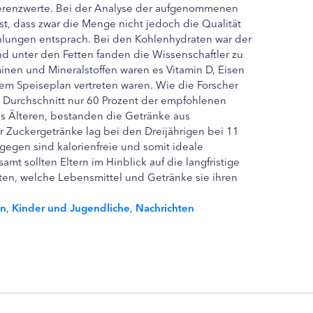
erenzwerte. Bei der Analyse der aufgenommenen
est, dass zwar die Menge nicht jedoch die Qualität
lungen entsprach. Bei den Kohlenhydraten war der
nd unter den Fetten fanden die Wissenschaftler zu
minen und Mineralstoffen waren es Vitamin D, Eisen
dem Speiseplan vertreten waren. Wie die Forscher
m Durchschnitt nur 60 Prozent der empfohlenen
as Älteren, bestanden die Getränke aus
r Zuckergetränke lag bei den Dreijährigen bei 11
gegen sind kalorienfreie und somit ideale
mt sollten Eltern im Hinblick auf die langfristige
ten, welche Lebensmittel und Getränke sie ihren
on
,
Kinder und Jugendliche
,
Nachrichten