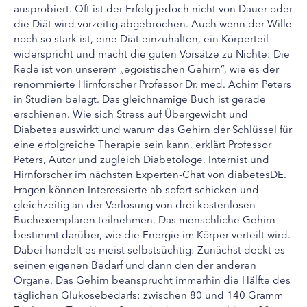
ausprobiert. Oft ist der Erfolg jedoch nicht von Dauer oder
die Diät wird vorzeitig abgebrochen. Auch wenn der Wille
noch so stark ist, eine Diät einzuhalten, ein Körperteil
widerspricht und macht die guten Vorsätze zu Nichte:
Die
Rede ist von unserem „egoistischen Gehirn“, wie es der
renommierte Hirnforscher Professor Dr. med. Achim Peters
in Studien belegt. Das gleichnamige Buch ist gerade
erschienen. Wie sich Stress auf Übergewicht und
Diabetes auswirkt und warum das Gehirn der Schlüssel für
eine erfolgreiche Therapie sein kann, erklärt Professor
Peters, Autor und zugleich Diabetologe, Internist und
Hirnforscher im nächsten Experten-Chat von diabetesDE.
Fragen können Interessierte ab sofort schicken und
gleichzeitig an der Verlosung von drei kostenlosen
Buchexemplaren teilnehmen. Das menschliche Gehirn
bestimmt darüber, wie die Energie im Körper verteilt wird.
Dabei handelt es meist selbstsüchtig: Zunächst deckt es
seinen eigenen Bedarf und dann den der anderen
Organe. Das Gehirn beansprucht immerhin die Hälfte des
täglichen Glukosebedarfs: zwischen 80 und 140 Gramm