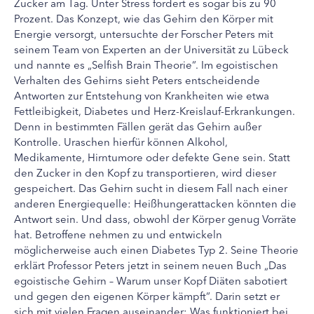
Zucker am Tag. Unter Stress fordert es sogar bis zu 90
Prozent. Das Konzept, wie das Gehirn den Körper mit
Energie versorgt, untersuchte der Forscher Peters mit
seinem Team von Experten an der Universität zu Lübeck
und nannte es „Selfish Brain Theorie“. Im egoistischen
Verhalten des Gehirns sieht Peters entscheidende
Antworten zur Entstehung von Krankheiten wie etwa
Fettleibigkeit, Diabetes und Herz-Kreislauf-Erkrankungen.
Denn in bestimmten Fällen gerät das Gehirn außer
Kontrolle. Uraschen hierfür können Alkohol,
Medikamente, Hirntumore oder defekte Gene sein. Statt
den Zucker in den Kopf zu transportieren, wird dieser
gespeichert. Das Gehirn sucht in diesem Fall nach einer
anderen Energiequelle: Heißhungerattacken könnten die
Antwort sein. Und dass, obwohl der Körper genug Vorräte
hat. Betroffene nehmen zu und entwickeln
möglicherweise auch einen Diabetes Typ 2. Seine Theorie
erklärt Professor Peters jetzt in seinem neuen Buch „Das
egoistische Gehirn – Warum unser Kopf Diäten sabotiert
und gegen den eigenen Körper kämpft“. Darin setzt er
sich mit vielen Fragen auseinander: Was funktioniert bei