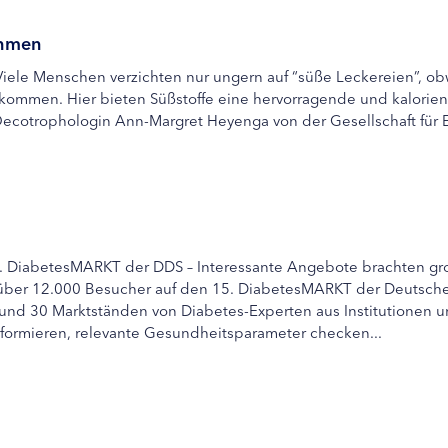
ehmen
ele Menschen verzichten nur ungern auf “süße Leckereien”, obw
kommen. Hier bieten Süßstoffe eine hervorragende und kalorienfr
cotrophologin Ann-Margret Heyenga von der Gesellschaft für Er
5. DiabetesMARKT der DDS – Interessante Angebote brachten groß
ber 12.000 Besucher auf den 15. DiabetesMARKT der Deutschen
nd 30 Marktständen von Diabetes-Experten aus Institutionen 
nformieren, relevante Gesundheitsparameter checken...