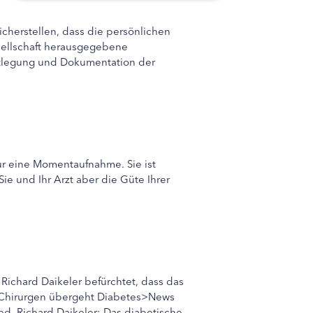
icherstellen, dass die persönlichen
sellschaft herausgegebene
stlegung und Dokumentation der
ur eine Momentaufnahme. Sie ist
e und Ihr Arzt aber die Güte Ihrer
ichard Daikeler befürchtet, dass das
Chirurgen übergeht Diabetes>News
d. Richard Daikeler: Das diabetische