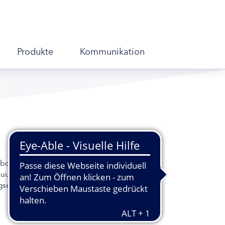
Produkte
Kommunikation
ww.bdd-ev.de Der BVDK Bundesverband
euung von Patienten mit Diabetes mellitus
ungsebenemehr lesen auf www.bvdk-ev.de