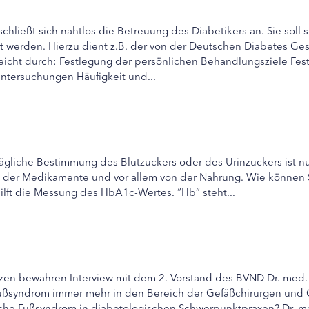
hließt sich nahtlos die Betreuung des Diabetikers an. Sie soll s
t werden. Hierzu dient z.B. der von der Deutschen Diabetes Ge
reicht durch: Festlegung der persönlichen Behandlungsziele Fe
untersuchungen Häufigkeit und...
ägliche Bestimmung des Blutzuckers oder des Urinzuckers ist n
 der Medikamente und vor allem von der Nahrung. Wie können Si
ilft die Messung des HbA1c-Wertes. “Hb” steht...
en bewahren Interview mit dem 2. Vorstand des BVND Dr. med. R
syndrom immer mehr in den Bereich der Gefäßchirurgen und 
sche Fußsyndrom in diabetologischen Schwerpunktpraxen? Dr. me