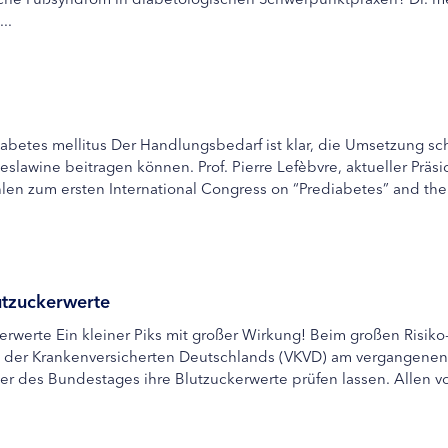
..
abetes mellitus Der Handlungsbedarf ist klar, die Umsetzung sch
wine beitragen können. Prof. Pierre Lefèbvre, aktueller Präsid
hlen zum ersten International Congress on “Prediabetes” and the
utzuckerwerte
rwerte Ein kleiner Piks mit großer Wirkung! Beim großen Risik
d der Krankenversicherten Deutschlands (VKVD) am vergangene
r des Bundestages ihre Blutzuckerwerte prüfen lassen. Allen v