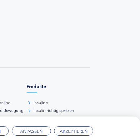
Produkte
online
Insuline
nd Bewegung
Insulin richtig spritzen
ank
kunde
N
ANPASSEN
AKZEPTIEREN