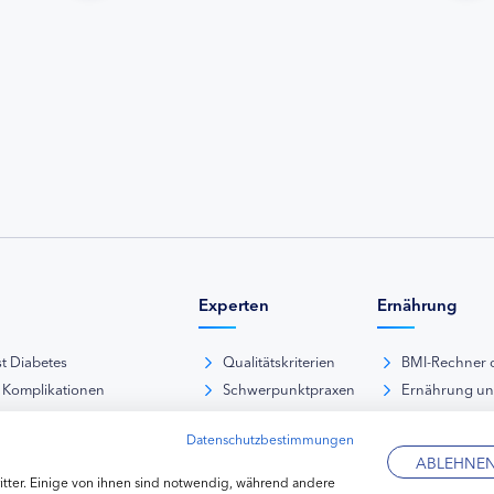
Experten
Ernährung
st Diabetes
Qualitätskriterien
BMI-Rechner 
 Komplikationen
Schwerpunktpraxen
Ernährung u
iabetische Fußsyndrom
Hausarztpraxen
Rezeptdatenb
Datenschutzbestimmungen
es und Sexualität
Kliniken
Lebensmittel
ABLEHNE
pie Typ-1-Diabetes
Apotheken
tter. Einige von ihnen sind notwendig, während andere